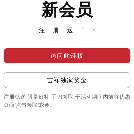
新会员
注册送18
访问此链接
吉祥独家奖金
注册就送 限量好礼 手刀领取 于活动期间内前往优惠
页面”点击领取”彩金。