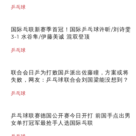
乒乓球
国际乓联新赛季首冠！国际乒乓球许昕/刘诗雯
3-1 水谷隼/伊藤美诚 混双登顶
乒乓球
联合会日乒为打败国乒派出佐藤瞳，方案或将
失败，网友：乒乓球联合会刘国梁能没想到？
乒乓球
乒乓球联赛德国公开赛今日开打 前国手点出男
女单打冠军最抢手人选国际乓联