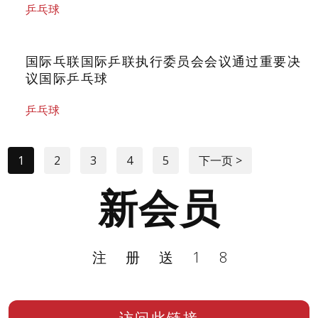
乒乓球
国际乓联国际乒联执行委员会会议通过重要决
议国际乒乓球
乒乓球
1
2
3
4
5
下一页 >
新会员
注册送18
访问此链接