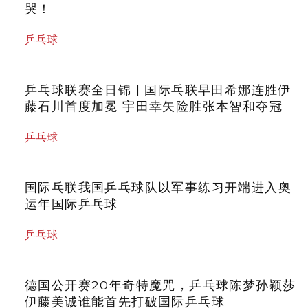
哭！
乒乓球
乒乓球联赛全日锦 | 国际乓联早田希娜连胜伊
藤石川首度加冕 宇田幸矢险胜张本智和夺冠
乒乓球
国际乓联我国乒乓球队以军事练习开端进入奥
运年国际乒乓球
乒乓球
德国公开赛20年奇特魔咒，乒乓球陈梦孙颖莎
伊藤美诚谁能首先打破国际乒乓球