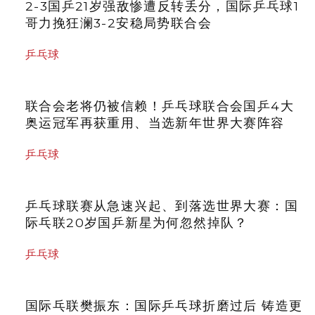
2-3国乒21岁强敌惨遭反转丢分，国际乒乓球1
哥力挽狂澜3-2安稳局势联合会
乒乓球
联合会老将仍被信赖！乒乓球联合会国乒4大
奥运冠军再获重用、当选新年世界大赛阵容
乒乓球
乒乓球联赛从急速兴起、到落选世界大赛：国
际乓联20岁国乒新星为何忽然掉队？
乒乓球
国际乓联樊振东：国际乒乓球折磨过后 铸造更