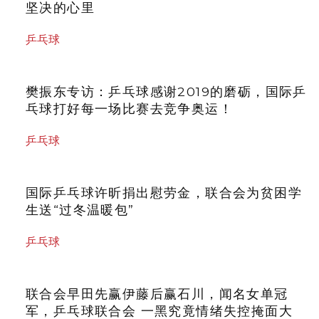
坚决的心里
乒乓球
樊振东专访：乒乓球感谢2019的磨砺，国际乒
乓球打好每一场比赛去竞争奥运！
乒乓球
国际乒乓球许昕捐出慰劳金，联合会为贫困学
生送“过冬温暖包”
乒乓球
联合会早田先赢伊藤后赢石川，闻名女单冠
军，乒乓球联合会 一黑究竟情绪失控掩面大