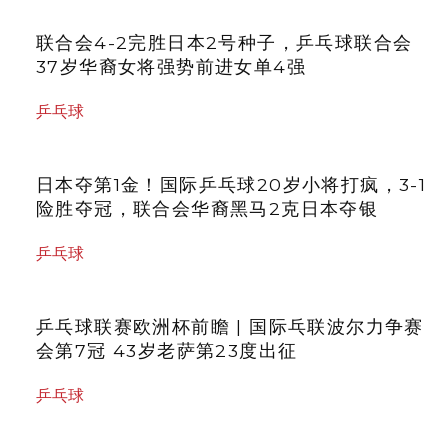
联合会4-2完胜日本2号种子，乒乓球联合会
37岁华裔女将强势前进女单4强
乒乓球
日本夺第1金！国际乒乓球20岁小将打疯，3-1
险胜夺冠，联合会华裔黑马2克日本夺银
乒乓球
乒乓球联赛欧洲杯前瞻 | 国际乓联波尔力争赛
会第7冠 43岁老萨第23度出征
乒乓球