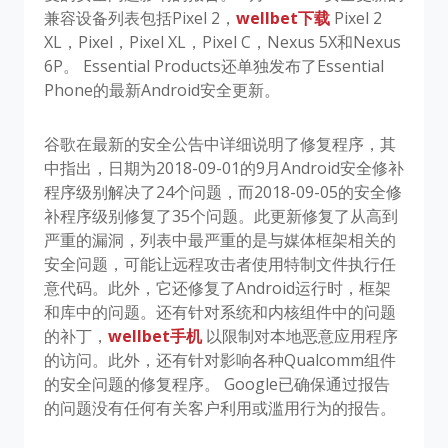
兼容设备列表包括Pixel 2，
wellbet下载
Pixel 2
XL，Pixel，Pixel XL，Pixel C，Nexus 5X和Nexus
6P。 Essential Products还单独发布了Essential
Phone的最新Android安全更新。
谷歌在最新的安全公告中详细说明了修复程序，其
中指出，日期为2018-09-01的9月Android安全修补
程序级别解决了24个问题，而2018-09-05的安全修
补程序级别修复了35个问题。此更新修复了从高到
严重的漏洞，列表中最严重的是与媒体框架相关的
安全问题，可能让远程攻击者使用特制文件执行任
意代码。此外，它还修复了Android运行时，框架
和库中的问题。还有针对系统和内核组件中的问题
的补丁，
wellbet手机
以限制对本地恶意应用程序
的访问。此外，还有针对影响各种Qualcomm组件
的安全问题的修复程序。 Google已确保通过报告
的问题没有任何有关客户利用或滥用行为的报告。