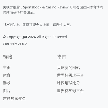
关联方披露：Sportsbook & Casino Review 可能会因访问体育博彩
网站而获得广告佣金。
18+岁以上。赌博可能令人上瘾，请理性参与。
© Copyright
JXF2024
. All Rights Reserved
Currently v1.0.2.
链接
指南
主页
买球赛的网站
体育
世界杯买球平台
游戏
球探足球比分
图片
世界杯买球平台
吉祥独家奖金