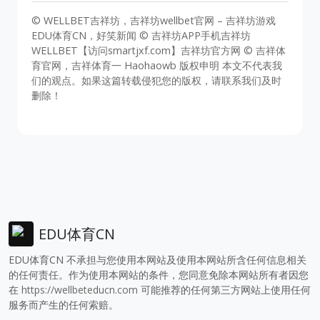
© WELLBET吉祥坊，吉祥坊wellbet官网 – 吉祥坊游戏
EDU体育CN，好笑新闻 © 吉祥坊APP手机吉祥坊
WELLBET【访问smartjxf.com】吉祥坊官方网 © 吉祥体
育官网，吉祥体育一 Haohaowb 版权申明 本文不代表我
们的观点。如果这篇转载侵犯您的版权，请联系我们及时
删除！
EDU体育CN
EDU体育CN 不承担与您使用本网站及使用本网站所含任何信息相关
的任何责任。作为使用本网站的条件，您同意免除本网站所有者因您
在
https://wellbeteducn.com
可能推荐的任何第三方网站上使用任何
服务而产生的任何索赔。