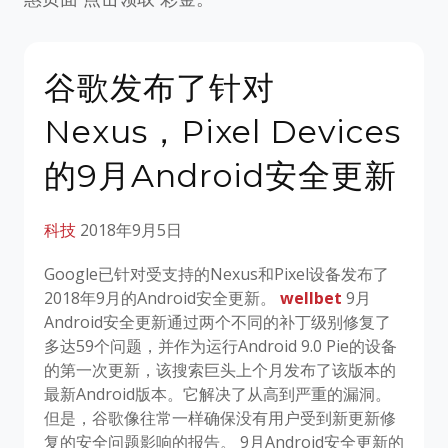
谷歌发布了针对
Nexus，Pixel Devices
的9月Android安全更新
科技
2018年9月5日
Google已针对受支持的Nexus和Pixel设备发布了
2018年9月的Android安全更新。
wellbet
9月
Android安全更新通过两个不同的补丁级别修复了
多达59个问题，并作为运行Android 9.0 Pie的设备
的第一次更新，该搜索巨头上个月发布了该版本的
最新Android版本。它解决了从高到严重的漏洞。
但是，谷歌像往常一样确保没有用户受到新更新修
复的安全问题影响的报告。 9月Android安全更新的