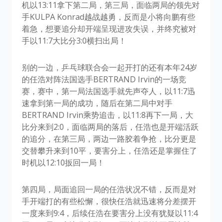
机以13:11拿下第二局，第三局，面临两局的领先对
手KULPA Konrad越战越勇，反而是小将向鹏有些
着急，想要追分却开端呈现进攻失误，并终究被对
手以11:7大比分3:0横扫出局！
别的一边，乒乓球联合会一起开打的还有本年24岁
的任浩对阵法国选手BERTRAND Irvin的一场竞
赛，赛中，第一局法国选手就先声夺人，以11:7迅
速拿到第一局的成功，随后在第二局中对手
BERTRAND Irvin乘势追击，以11:8再下一局，大
比分来到2:0，面临两局的落后，任浩也是开端活跃
的追分，在第三局，两边一路胶着争抢，比分更是
交替攀升来到10平，要害分上，任浩还是掌握住了
时机以12:10扳回一局！
第四局，局面追回一局的任浩状况不错，反而是对
手开端打的有些松懈，很快任浩就迅速将分差摆开
一度来到9:4，后续任浩在要害分上没有犹疑以11:4