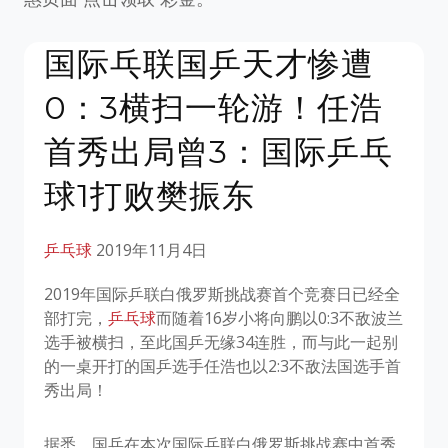
国际乓联国乒天才惨遭
0：3横扫一轮游！任浩
首秀出局曾3：国际乒乓
球1打败樊振东
乒乓球
2019年11月4日
2019年国际乒联白俄罗斯挑战赛首个竞赛日已经全
部打完，
乒乓球
而随着16岁小将向鹏以0:3不敌波兰
选手被横扫，至此国乒无缘34连胜，而与此一起别
的一桌开打的国乒选手任浩也以2:3不敌法国选手首
秀出局！
据悉，国乒在本次国际乒联白俄罗斯挑战赛中首秀