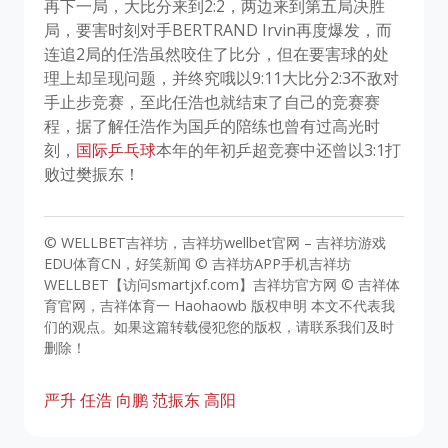
再下一局，大比分来到2:2，两边来到第五局决胜
局，要害时刻对手BERTRAND Irvin再度爆发，而
连追2局的任浩虽然咬住了比分，但在要害球的处
理上却呈现问题，并终究哦以9:11大比分2:3不敌对
手止步竞赛，至此任浩也就结束了自己的竞赛赛
程，据了解任浩作为国乒的陪练也曾有过高光时
刻，
国际乒乓球
本年的年初乒超竞赛中还曾以3:1打
败过樊振东！
© WELLBET吉祥坊，吉祥坊wellbet官网 – 吉祥坊游戏
EDU体育CN，好笑新闻 © 吉祥坊APP手机吉祥坊
WELLBET【访问smartjxf.com】吉祥坊官方网 © 吉祥体
育官网，吉祥体育一 Haohaowb 版权申明 本文不代表我
们的观点。如果这篇转载侵犯您的版权，请联系我们及时
删除！
严升
任浩
向鹏
范振东
高阳