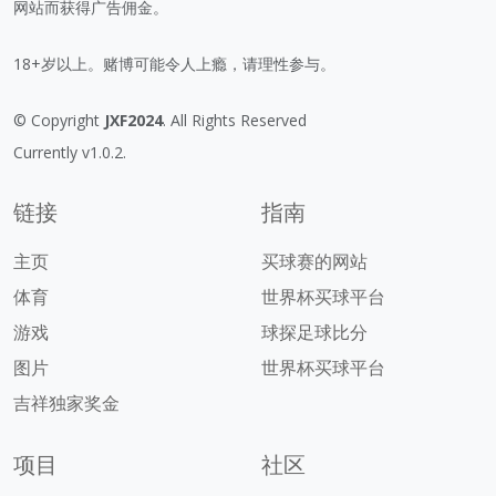
网站而获得广告佣金。
18+岁以上。赌博可能令人上瘾，请理性参与。
© Copyright
JXF2024
. All Rights Reserved
Currently v1.0.2.
链接
指南
主页
买球赛的网站
体育
世界杯买球平台
游戏
球探足球比分
图片
世界杯买球平台
吉祥独家奖金
项目
社区