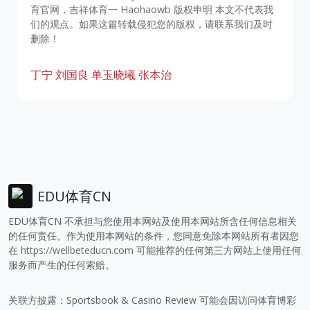
育官网，吉祥体育一 Haohaowb 版权申明 本文不代表我
们的观点。如果这篇转载侵犯您的版权，请联系我们及时
删除！
丁宁
刘国良
单玉晓曦
张本治
EDU体育CN
EDU体育CN 不承担与您使用本网站及使用本网站所含任何信息相关
的任何责任。作为使用本网站的条件，您同意免除本网站所有者因您
在
https://wellbeteducn.com
可能推荐的任何第三方网站上使用任何
服务而产生的任何索赔。
关联方披露：Sportsbook & Casino Review 可能会因访问体育博彩