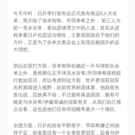
今天午时，日乒举行发布会正式发布奥运6人大名
单，男乒除了张本智和、丹羽孝希之外， 第三人为
前一哥水谷隼，看似是情理之中的人选，其实从进
程来看日乒也是适当惆怅，主要原因就在于他们的
方针，正是为了在本次奥运会上实现击败国乒的远
大理想。
所以在双打方面，张本智和在确定一乒乓球联合会
单之外，显然两位左手球员水谷隼/丹羽孝希搭档双
打犹如笑话，所以考虑到这方面，世乒赛混双冠军
吉村真晴进入视野，此前世界杯团体赛，他就曾先
发出战，且效果不俗，不过最终落选原因，极有可
能是与水谷隼/伊藤美诚的混双有关，从我们自己视
点去看，这也是他们仅有夺冠概率最大一个项目。
女团方面，日乒此前在平野美宇、早田希娜之间徜
徉不定，前者是仅有一个女单世界冠军，后者与伊