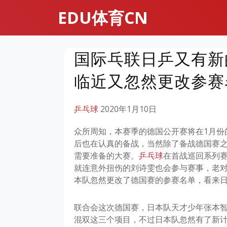
EDU体育CN
国际乓联日乒又有新
临近又忽然更改参赛
乒乓球
2020年1月10日
众所周知，本赛季的德国公开赛将在1月份
后也在认真的备战，当然除了备战德国赛
需要准备的大赛。
乒乓球
在首战巡回系列
就连意外扭伤的刘诗雯也会参与赛事，老
本队忽然更改了德国赛的参赛名单，看来
联合会这次德国赛，日本队天才少年张本
混双这三个项目，不过日本队忽然有了新