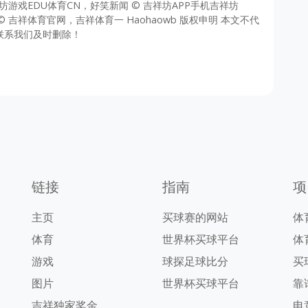
 吉祥坊游戏EDU体育CN，好笑新闻 © 吉祥坊APP手机吉祥坊
网 © 吉祥体育官网，吉祥体育一 Haohaowb 版权申明 本文不代
联系我们及时删除！
链接
指南
项
主页
买球赛的网站
体
体育
世界杯买球平台
体
游戏
球探足球比分
买
图片
世界杯买球平台
靠
吉祥独家奖金
电