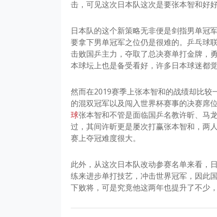
击，可见这次日本队这次是要张本智和好
日本队的这个新策略无非便是剑指男单冠
要拿下男单冠军之位仍是很难的。乒乓球
击败国乒主力，夺取了总决赛单打金牌，
本球坛上也是备受看好，许多日本球迷都
然而在2019赛季上张本智和的战绩却比
的混双冠军以及闯入世界杯赛事的决赛席
球
张本智和不管是面临国乒名教许昕、马
过，其间许昕更是屡次打赢张本智和，两
赛上夺冠难度很大。
此外，从这次日本队改动参赛名单来看，
练来进步单打技艺，冲击世界冠军，因此
下败将，可是究竟他这两年也提升了不少