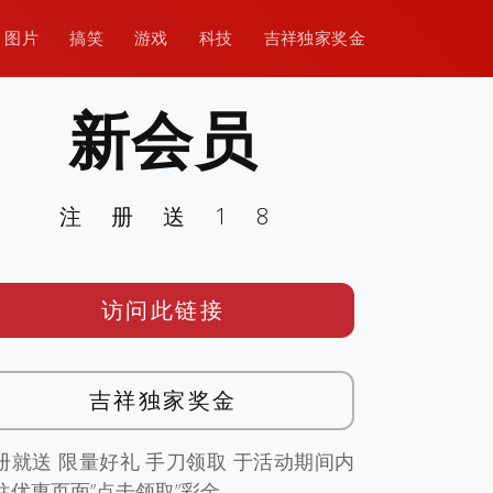
图片
搞笑
游戏
科技
吉祥独家奖金
新会员
注册送18
访问此链接
吉祥独家奖金
册就送 限量好礼 手刀领取 于活动期间内
往优惠页面”点击领取”彩金。