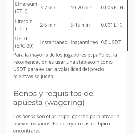
Ethereum
3‑7 min
10‑20 min
0,005 ETH
(ETH)
Litecoin
2‑5 min
5‑15 min
0,001 LTC
(LTC)
USDT
Instantáneo
Instantáneo
0,5 USDT
(ERC‑20)
Para la mayoría de los jugadores españoles, la
recomendación es usar una stablecoin como
USDT para evitar la volatilidad del precio
mientras se juega.
Bonos y requisitos de
apuesta (wagering)
Los
bonos
son el principal gancho para atraer a
nuevos usuarios. En un crypto casino típico
encontrarás: