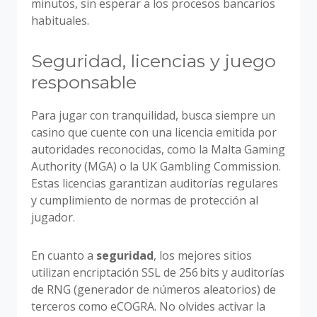
minutos, sin esperar a los procesos bancarios
habituales.
Seguridad, licencias y juego
responsable
Para jugar con tranquilidad, busca siempre un
casino que cuente con una licencia emitida por
autoridades reconocidas, como la Malta Gaming
Authority (MGA) o la UK Gambling Commission.
Estas licencias garantizan auditorías regulares
y cumplimiento de normas de protección al
jugador.
En cuanto a
seguridad
, los mejores sitios
utilizan encriptación SSL de 256 bits y auditorías
de RNG (generador de números aleatorios) de
terceros como eCOGRA. No olvides activar la