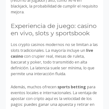
(retorno al jugador) alto, como 96 % en
blackjack, la probabilidad de cumplir el requisito
mejora.
Experiencia de juego: casino
en vivo, slots y sportsbook
Los crypto casinos modernos no se limitan a las
slots tradicionales. La mayoría incluye un
live
casino
con crupier real, mesas de ruleta,
baccarat y poker, todo transmitido en alta
definición. La latencia suele ser mínima, lo que
permite una interacción fluida.
Además, muchos ofrecen
sports betting
para
eventos locales e internacionales. La ventaja de
apostar con cripto aquí es la velocidad de los
pagos: puedes ganar una apuesta y retirar en