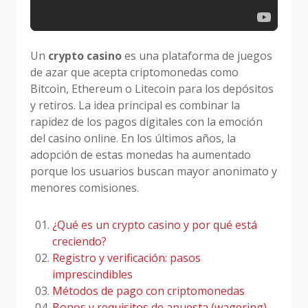
Un
crypto casino
es una plataforma de juegos
de azar que acepta criptomonedas como
Bitcoin, Ethereum o Litecoin para los depósitos
y retiros. La idea principal es combinar la
rapidez de los pagos digitales con la emoción
del casino online. En los últimos años, la
adopción de estas monedas ha aumentado
porque los usuarios buscan mayor anonimato y
menores comisiones.
¿Qué es un crypto casino y por qué está
creciendo?
Registro y verificación: pasos
imprescindibles
Métodos de pago con criptomonedas
Bonos y requisitos de apuesta (wagering)