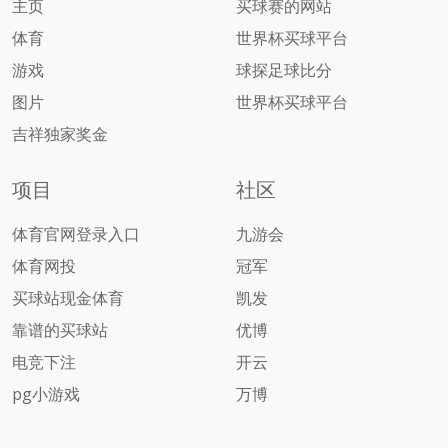
主页
买球赛的网站
体育
世界杯买球平台
游戏
球探足球比分
图片
世界杯买球平台
吉祥独家奖金
项目
社区
体育官网登录入口
九游会
体育网投
冠军
买球站现金体育
凯发
靠谱的买球站
优博
电竞下注
开云
pg小游戏
万博