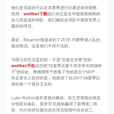
他们是否真的可以在本赛季进行比赛还有待观察。
然而，
wellbet下载
他们肯定是去年随着詹姆斯的
加入而改进的球队，他们确实在球队中拥有世界上
最好的球员。
最近，Bleacher报道谈到了2018-19赛季湖人队的
最佳情况。这是他们不得不说的。
与国王的生活是好的 – 不是“击败总决赛”的好，
wellbet手机
但仍然“结束季后赛干旱并争夺四强种
子”的好处。詹姆斯终于收集了他的第五个MVP，
并且更令人惊讶的是 – 他获得了自2007-08赛季以
来的第一个得分王头衔。
Luke Walton是年度最佳教练。布兰登英格拉姆是
全明星后备队。莫里茨·瓦格纳赢得了新秀第二阵
容。约什哈特在最佳进步球员投票中排名前三。