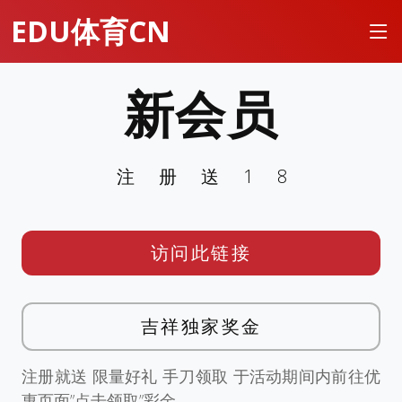
EDU体育CN
新会员
注册送18
访问此链接
吉祥独家奖金
注册就送 限量好礼 手刀领取 于活动期间内前往优
惠页面”点击领取”彩金。