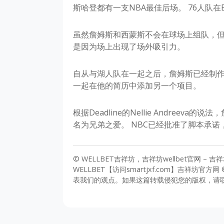
斯哈登都有一支NBA最佳后场。 76人队在Ben
虽然詹姆斯和西蒙斯不会在球场上组队，
是因为场上出现了场外吸引力。
自从与湖人队在一起之后，詹姆斯已经制
一起在他的简历中添加另一个项目。
根据Deadline的Nellie Andre
名为兄弟之爱。 NBC已经批准了脚本承诺，K
© WELLBET吉祥坊，吉祥坊wellbet官网 –
WELLBET【访问smartjxf.com】吉祥坊官方
表我们的观点。如果这篇转载侵犯您的版权，请