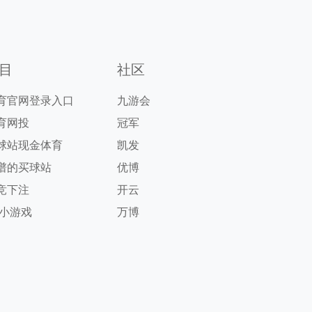
目
社区
育官网登录入口
九游会
育网投
冠军
球站现金体育
凯发
谱的买球站
优博
竞下注
开云
g小游戏
万博