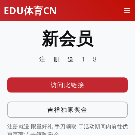
EDU体育CN
新会员
注册送18
访问此链接
吉祥独家奖金
注册就送 限量好礼 手刀领取 于活动期间内前往优
惠页面”点击领取”彩金。