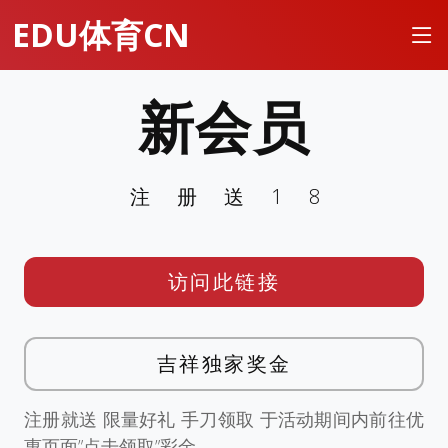
EDU体育CN
新会员
注册送18
访问此链接
吉祥独家奖金
注册就送 限量好礼 手刀领取 于活动期间内前往优
惠页面”点击领取”彩金。