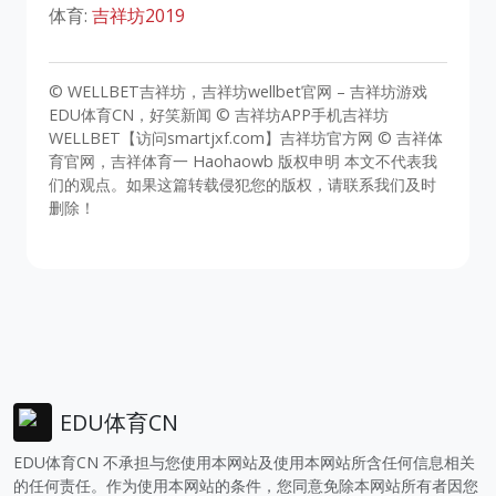
体育:
吉祥坊2019
© WELLBET吉祥坊，吉祥坊wellbet官网 – 吉祥坊游戏
EDU体育CN，好笑新闻 © 吉祥坊APP手机吉祥坊
WELLBET【访问smartjxf.com】吉祥坊官方网 © 吉祥体
育官网，吉祥体育一 Haohaowb 版权申明 本文不代表我
们的观点。如果这篇转载侵犯您的版权，请联系我们及时
删除！
EDU体育CN
EDU体育CN 不承担与您使用本网站及使用本网站所含任何信息相关
的任何责任。作为使用本网站的条件，您同意免除本网站所有者因您