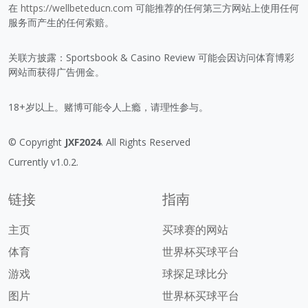
在
https://wellbeteducn.com
可能推荐的任何第三方网站上使用任何
服务而产生的任何索赔。
关联方披露：Sportsbook & Casino Review 可能会因访问体育博彩
网站而获得广告佣金。
18+岁以上。赌博可能令人上瘾，请理性参与。
© Copyright
JXF2024
. All Rights Reserved
Currently v1.0.2.
链接
指南
主页
买球赛的网站
体育
世界杯买球平台
游戏
球探足球比分
图片
世界杯买球平台