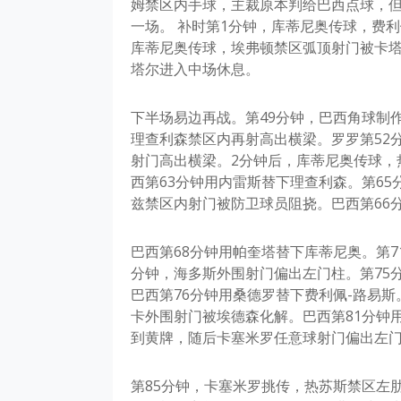
姆禁区内手球，主裁原本判给巴西点球，但
一场。 补时第1分钟，库蒂尼奥传球，费
库蒂尼奥传球，埃弗顿禁区弧顶射门被卡塔
塔尔进入中场休息。
下半场易边再战。第49分钟，巴西角球制
理查利森禁区内再射高出横梁。罗罗第52
射门高出横梁。2分钟后，库蒂尼奥传球，
西第63分钟用内雷斯替下理查利森。第6
兹禁区内射门被防卫球员阻挠。巴西第66
巴西第68分钟用帕奎塔替下库蒂尼奥。第7
分钟，海多斯外围射门偏出左门柱。第75
巴西第76分钟用桑德罗替下费利佩-路易
卡外围射门被埃德森化解。巴西第81分钟
到黄牌，随后卡塞米罗任意球射门偏出左门
第85分钟，卡塞米罗挑传，热苏斯禁区左