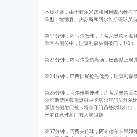
本场竞赛，由于菲尔米诺和阿利森均参与
阵型，埃德森、热苏斯和阿尔维斯等球员
第11分钟，内马尔做球，库蒂尼奥禁区弧
禁区右侧传中，理查利森头槌破门，1-0！
第21分钟，内马尔受伤离场，巴西派上埃
第24分钟，巴西扩展抢先优势，理查利森
第26分钟，阿尔维斯传球，库蒂尼奥禁区
尔维斯禁区弧顶爆射被卡塔尔守门员舒尔比
弧顶右侧射门被卡塔尔守门员舒尔比扑出，
米罗任意球射门被人墙阻挠。
第37分钟，阿费夫传球，阿布德尔卡里姆