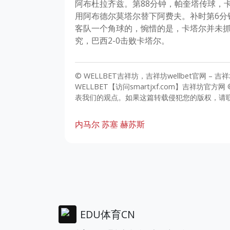
阿布杜拉齐兹。第88分钟，帕奎塔传球，
用阿布德尔莫塔尔替下阿费夫。补时第6分
客队一个角球的，惋惜的是，卡塔尔并未
究，巴西2-0击败卡塔尔。
© WELLBET吉祥坊，吉祥坊wellbet官网 –
WELLBET【访问smartjxf.com】吉祥坊官方
表我们的观点。如果这篇转载侵犯您的版权，请
内马尔
苏塞
赫苏斯
EDU体育CN