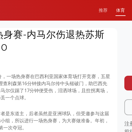
推荐
体育
热身赛-内马尔伤退热苏斯
0
30分，一场热身赛在巴西利亚国家体育场打开竞赛，五星
。理查利森第16分钟接内马尔传中头槌破门，助巴西先
马尔仅踢了17分钟便受伤，泪洒球场，且拄拐离场，
罚丢一个点球。
前者是东道主，后者虽然是亚洲球队，但受邀参与这届
的小组，所以进行一场热身赛，为大赛做准备。年初，
注
第一次夺冠。
前