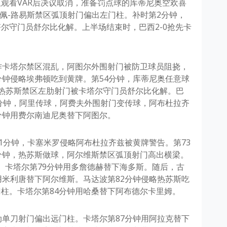
观看VAR后决议取消，准备罚点球的库蒂尼奥空欢喜
利佩-路易斯禁区弧顶射门偏出左门柱。补时第2分钟，
尔守门员舒尔比化解。上半场结束时，巴西2-0抢先卡
作卡塔尔禁区混乱，阿图尔外围射门被防卫球员阻挠，
分钟侵略埃弗顿吃到黄牌。第54分钟，库蒂尼奥任意球
热苏斯禁区左肋射门被卡塔尔守门员舒尔比化解。巴
5分钟，阿里传球，阿费夫外围射门变传球，阿布杜拉齐
分钟用费尔南迪尼奥替下阿图尔。
1分钟，卡塞米罗侵略阿布杜拉齐兹被黄牌警告。第73
分钟，热苏斯做球，阿尔维斯禁区弧顶射门高出横梁。
斯。卡塔尔第79分钟用多詹德赫替下海多斯。随后，古
用米利唐替下阿尔维斯。马达波第82分钟侵略热苏斯吃
柱。卡塔尔第84分钟用哈桑替下阿布德尔卡里姆。
肋单刀射门偏出远门柱。卡塔尔第87分钟用阿拉克替下