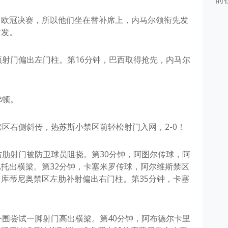
了欧冠决赛，所以他们坐在替补席上，内马尔领衔先发
首发。
顶射门偏出左门柱。第16分钟，巴西取得抢先，内马尔
弗顿。
禁区右侧斜传，热苏斯小禁区前轻松射门入网，2-0！
右肋射门被防卫球员阻挠。第30分钟，阿图尔传球，阿
托出横梁。第32分钟，卡塞米罗传球，阿尔维斯禁区
库蒂尼奥禁区左肋补射偏出右门柱。第35分钟，卡塞
外围尝试一脚射门高出横梁。第40分钟，阿布德尔卡里