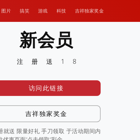
图片
搞笑
游戏
科技
吉祥独家奖金
新会员
注册送18
访问此链接
吉祥独家奖金
册就送 限量好礼 手刀领取 于活动期间内
往优惠页面”点击领取”彩金。