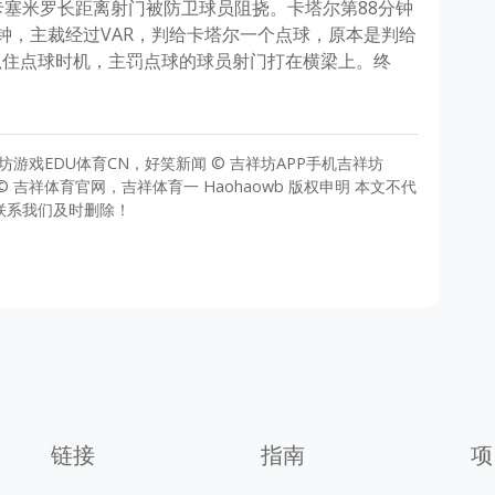
卡塞米罗长距离射门被防卫球员阻挠。卡塔尔第88分钟
钟，主裁经过VAR，判给卡塔尔一个点球，原本是判给
抓住点球时机，主罚点球的球员射门打在横梁上。终
 吉祥坊游戏EDU体育CN，好笑新闻 © 吉祥坊APP手机吉祥坊
网 © 吉祥体育官网，吉祥体育一 Haohaowb 版权申明 本文不代
联系我们及时删除！
链接
指南
项