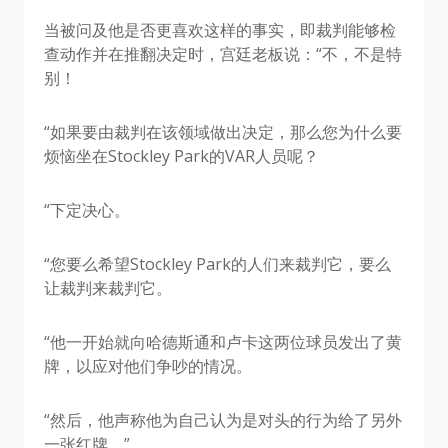
当被问及他是否更喜欢这样的事实，即裁判能够检
查动作并在推翻决定时，宫廷老板说：“不，不是特
别！
“如果要由裁判在该领域做出决定，那么您为什么要
烦恼坐在Stockley Park的VAR人员呢？
“下定决心。
“您要么希望Stockley Park的人们来裁判它，要么
让裁判来裁判它。
“他一开始就向哈德斯通和卢卡这两位球员发出了黄
牌，以应对他们争吵的情况。
“然后，他声称他为自己认为是对头的行为给了另外
一张红牌。”