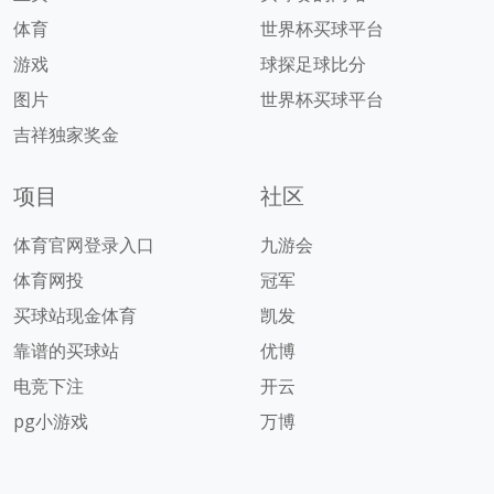
体育
世界杯买球平台
游戏
球探足球比分
图片
世界杯买球平台
吉祥独家奖金
项目
社区
体育官网登录入口
九游会
体育网投
冠军
买球站现金体育
凯发
靠谱的买球站
优博
电竞下注
开云
pg小游戏
万博