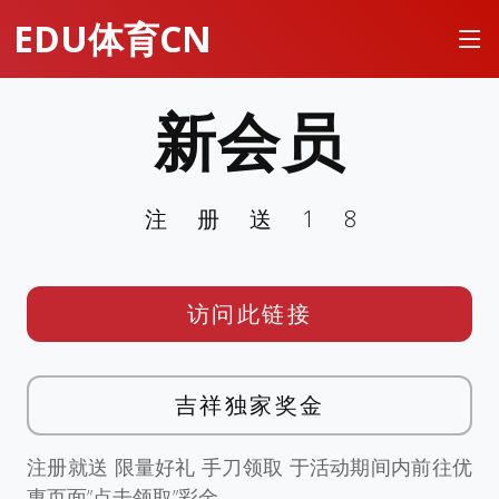
EDU体育CN
新会员
注册送18
访问此链接
吉祥独家奖金
注册就送 限量好礼 手刀领取 于活动期间内前往优
惠页面”点击领取”彩金。