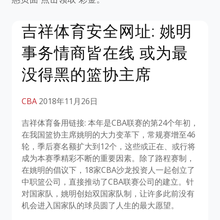
吉祥体育安全网址: 姚明
事务情商皆在线 或为最
没得黑的篮协主席
CBA
2018年11月26日
吉祥体育备用链接: 本年是CBA联赛的第24个年初，
在我国篮协主席姚明的大力变革下，常规赛增至46
轮，季后赛名额扩大到12个，这些或正在、或行将
成为本赛季精彩不断的重要因素。除了路程赛制，
在姚明的倡议下，18家CBA沙龙投资人一起创立了
中职篮公司，直接推动了CBA联赛公司的建立。针
对国家队，姚明创始双国家队制，让许多此前没有
机会进入国家队的球员圆了人生的最大愿望。