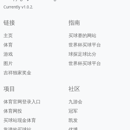
Currently v1.0.2.
链接
指南
主页
买球赛的网站
体育
世界杯买球平台
游戏
球探足球比分
图片
世界杯买球平台
吉祥独家奖金
项目
社区
体育官网登录入口
九游会
体育网投
冠军
买球站现金体育
凯发
靠谱的买球站
优博