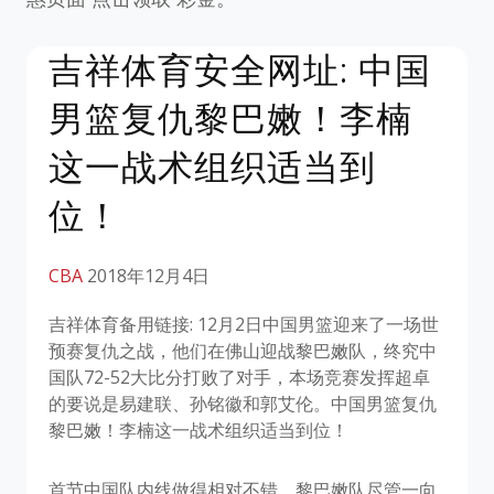
吉祥体育安全网址: 中国
男篮复仇黎巴嫩！李楠
这一战术组织适当到
位！
CBA
2018年12月4日
吉祥体育备用链接: 12月2日中国男篮迎来了一场世
预赛复仇之战，他们在佛山迎战黎巴嫩队，终究中
国队72-52大比分打败了对手，本场竞赛发挥超卓
的要说是易建联、孙铭徽和郭艾伦。中国男篮复仇
黎巴嫩！李楠这一战术组织适当到位！
首节中国队内线做得相对不错，黎巴嫩队尽管一向