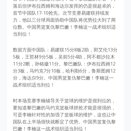
落后但伊布拉西姆和海达尔发挥的仍是很超卓的，
首节中国队17-10抢先。次节竞赛易建联持续发
力，他以三分球局面协助中国队将优势拉大到了两
位数。中国男篮复仇黎巴嫩！李楠这一战术组织适
当到位！
数据方面中国队：易建联15分8板2助，郭艾伦13分
5板，王哲林9分5板，吴前5分4助，阿不都沙拉木
11分2断，孙铭徽11分。黎巴嫩队：伊布拉西姆12
分3板，马约克7分10板，哈利勒6分，鲁斯图姆12
分，海达尔9分。中国男篮复仇黎巴嫩！李楠这一
战术组织适当到位！
时本场竞赛李楠辅导关于篮球的维护是很到位的，
要知道黎巴嫩的马约克篮板球拼抢才能是很强的，
可是李楠针对性的加强了篮板球的维护，这也让中
国队在上半场很快就断定了优势。中国男篮复仇黎
巴嫩！李楠这一战术组织适当到位！