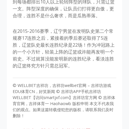
到每场都排出10人以上轮转阵型的球队，只需辽篮
一支。阵型深度的确保，让队员们打得更自傲，更
合理，连胜不是什么奢求，而是瓜熟蒂落。
在2015-2016赛季，辽宁男篮在发明队史第二个常
规赛17连胜之后，紧接着的季后赛还取得了5连
胜，辽篮队史最长连胜纪录是22场！作为冲冠路上
的一个小方针，轻装上阵的辽篮或许能再发明一个
前史。不过就算没能发明新的连胜纪录，看淡连胜
的辽篮终究方针只需总冠军。
© WELLBET吉祥坊，吉祥坊wellbet官网 – 吉祥坊游戏
EDU体育CN，好笑新闻 © 吉祥坊APP手机吉祥坊
WELLBET【访问smartjxf.com】吉祥坊官方网 © 吉祥体
育官网，吉祥体育一 Haohaowb 版权申明 本文不代表我
们的观点。如果这篇转载侵犯您的版权，请联系我们及时
删除！