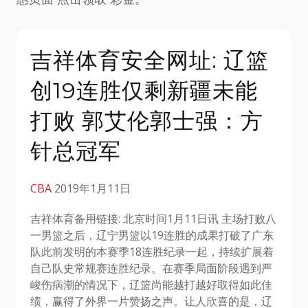
吉祥体育安全网址: 辽篮
创19连胜仅剩新疆未能
打败 郭艾伦郭士强：方
针总冠军
CBA
2019年1月11日
吉祥体育备用链接: 北京时间1月11日讯 主场打败八
一男篮之后，辽宁男篮以19连胜的成果打破了广东
队此前发明的本赛季18连胜纪录一起，持续扩展着
自己队史常规赛连胜纪录。在赛季局面阶段遇到严
峻伤病潮的情况下，辽篮尚能越打越好取得如此佳
绩，赢得了外界一片赞扬之声。让人欣喜的是，辽