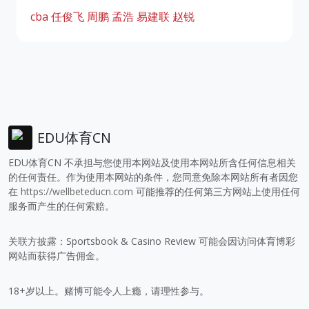
cba
任俊飞
周鹏
孟浩
易建联
赵锐
EDU体育CN
EDU体育CN 不承担与您使用本网站及使用本网站所含任何信息相关
的任何责任。作为使用本网站的条件，您同意免除本网站所有者因您
在
https://wellbeteducn.com
可能推荐的任何第三方网站上使用任何
服务而产生的任何索赔。
关联方披露：Sportsbook & Casino Review 可能会因访问体育博彩
网站而获得广告佣金。
18+岁以上。赌博可能令人上瘾，请理性参与。