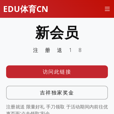
EDU体育CN
新会员
注册送18
访问此链接
吉祥独家奖金
注册就送 限量好礼 手刀领取 于活动期间内前往优
惠页面”点击领取”彩金。