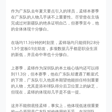
作为广东队去年夏天要点引入的球员，孟铎本赛季
在广东队的人物几乎谈不上重要性。尽管曾在主场
完成过对新疆队的绝杀证明自己，但赛季至今，他
的全体体现十分惨白。
在场均11.3分钟的时刻里，孟铎场均只能得到2.8分
1.3个篮板0.9次助攻，多项数据几乎都是职业生涯
的新低，并且命中率也十分惨白。
上赛季，孟铎作为深圳队的本土核心场均还可以得
到11.3分，但本赛季，他在广东队却遭遇了断崖式
的下滑，广东队引入他原本期望他能担任特别重要
的人物，尤其是添补球队得分后卫位置上的缺乏，
但现在，孟铎的体现却几乎是不值一提。
这并不能彻底怪孟铎，事实上，他体现低迷很重要
的一个原因是广东队对他使用的不妥。在深圳队