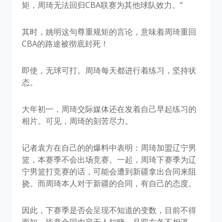
矩，周琦无法回归CBA联赛为其他球队效力。“
其时，姚明这句尊重规矩的言论，意味着周琦重回
CBA的路途被彻底封死！
即使，无球可打。周琦每天都进行着练习，坚持状
态。
大年初一，周琦交际媒体还在发着自己早起练习的
相片。可见，周琦的刻苦尽力。
记者袁方在自己的的爆料中表明：周琦加盟辽宁男
篮，本赛季不会出场竞赛。一起，周琦下赛季为辽
宁男篮打竞赛的话，可能会遭到新疆拿出合同来阻
挠。而周琦本人对于新疆的合同，有自己的态度。
因此，下赛季是否会呈现不知道的变数，目前不得