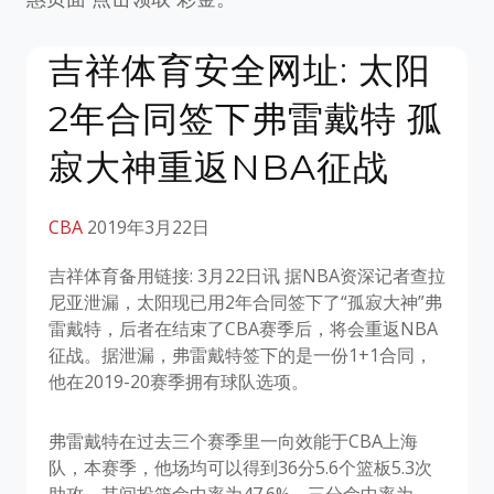
吉祥体育安全网址: 太阳
2年合同签下弗雷戴特 孤
寂大神重返NBA征战
CBA
2019年3月22日
吉祥体育备用链接: 3月22日讯 据NBA资深记者查拉
尼亚泄漏，太阳现已用2年合同签下了“孤寂大神”弗
雷戴特，后者在结束了CBA赛季后，将会重返NBA
征战。据泄漏，弗雷戴特签下的是一份1+1合同，
他在2019-20赛季拥有球队选项。
弗雷戴特在过去三个赛季里一向效能于CBA上海
队，本赛季，他场均可以得到36分5.6个篮板5.3次