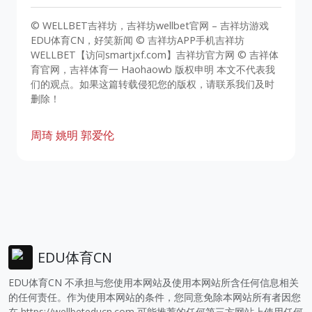
© WELLBET吉祥坊，吉祥坊wellbet官网 – 吉祥坊游戏
EDU体育CN，好笑新闻 © 吉祥坊APP手机吉祥坊
WELLBET【访问smartjxf.com】吉祥坊官方网 © 吉祥体
育官网，吉祥体育一 Haohaowb 版权申明 本文不代表我
们的观点。如果这篇转载侵犯您的版权，请联系我们及时
删除！
周琦
姚明
郭爱伦
EDU体育CN
EDU体育CN 不承担与您使用本网站及使用本网站所含任何信息相关
的任何责任。作为使用本网站的条件，您同意免除本网站所有者因您
在
https://wellbeteducn.com
可能推荐的任何第三方网站上使用任何