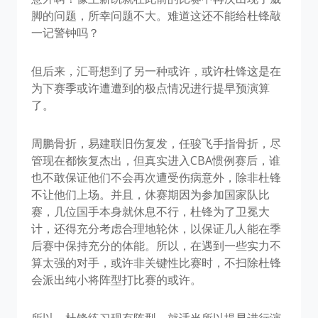
脚的问题，所幸问题不大。难道这还不能给杜锋敲
一记警钟吗？
但后来，汇哥想到了另一种或许，或许杜锋这是在
为下赛季或许遭遭到的极点情况进行提早预演算
了。
周鹏骨折，易建联旧伤复发，任骏飞手指骨折，尽
管现在都恢复杰出，但真实进入CBA惯例赛后，谁
也不敢保证他们不会再次遭受伤病意外，除非杜锋
不让他们上场。并且，休赛期因为参加国家队比
赛，几位国手本身就休息不行，杜锋为了卫冕大
计，还得充分考虑合理地轮休，以保证几人能在季
后赛中保持充分的体能。所以，在遇到一些实力不
算太强的对手，或许非关键性比赛时，不扫除杜锋
会派出纯小将阵型打比赛的或许。