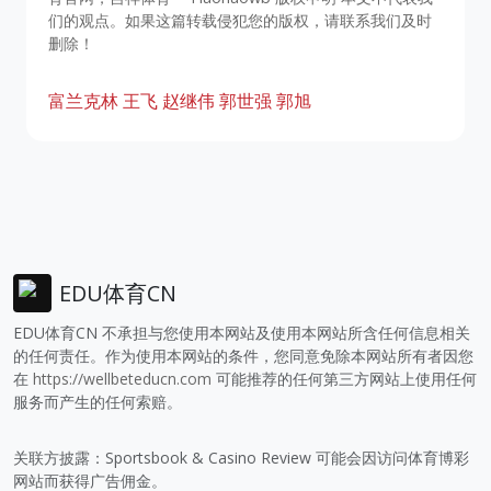
们的观点。如果这篇转载侵犯您的版权，请联系我们及时
删除！
富兰克林
王飞
赵继伟
郭世强
郭旭
EDU体育CN
EDU体育CN 不承担与您使用本网站及使用本网站所含任何信息相关
的任何责任。作为使用本网站的条件，您同意免除本网站所有者因您
在
https://wellbeteducn.com
可能推荐的任何第三方网站上使用任何
服务而产生的任何索赔。
关联方披露：Sportsbook & Casino Review 可能会因访问体育博彩
网站而获得广告佣金。