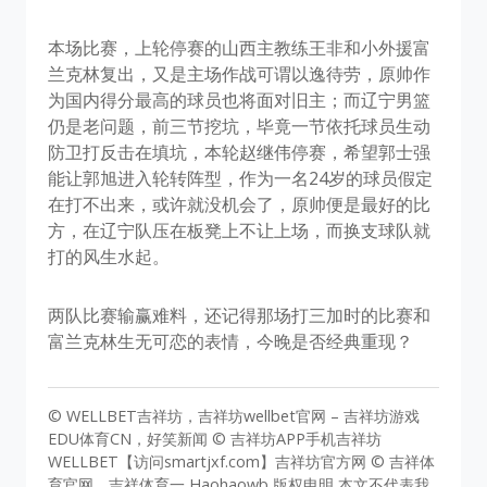
本场比赛，上轮停赛的山西主教练王非和小外援富
兰克林复出，又是主场作战可谓以逸待劳，原帅作
为国内得分最高的球员也将面对旧主；而辽宁男篮
仍是老问题，前三节挖坑，毕竟一节依托球员生动
防卫打反击在填坑，本轮赵继伟停赛，希望郭士强
能让郭旭进入轮转阵型，作为一名24岁的球员假定
在打不出来，或许就没机会了，原帅便是最好的比
方，在辽宁队压在板凳上不让上场，而换支球队就
打的风生水起。
两队比赛输赢难料，还记得那场打三加时的比赛和
富兰克林生无可恋的表情，今晚是否经典重现？
© WELLBET吉祥坊，吉祥坊wellbet官网 – 吉祥坊游戏
EDU体育CN，好笑新闻 © 吉祥坊APP手机吉祥坊
WELLBET【访问smartjxf.com】吉祥坊官方网 © 吉祥体
育官网，吉祥体育一 Haohaowb 版权申明 本文不代表我