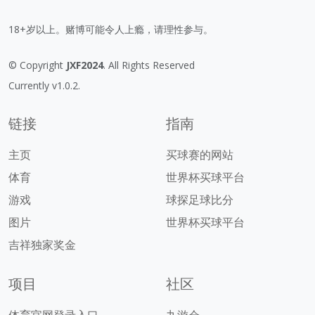
18+岁以上。赌博可能令人上瘾，请理性参与。
© Copyright
JXF2024
. All Rights Reserved
Currently v1.0.2.
链接
指南
主页
买球赛的网站
体育
世界杯买球平台
游戏
球探足球比分
图片
世界杯买球平台
吉祥独家奖金
项目
社区