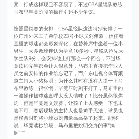
凳，打成这样现已不容易了，不过CBA星锐队教练
马布里毕竟阶段的操作引起不少争议。
按照星锐赛的安排，CBA星锐队这边特别安排了一
位广州外来工子弟学校23号小球员刘伟豪，信任看
直播的球迷都会形象深化，在替补席中坐着一位小
男生，大多数球迷认为毕竟10多秒，星锐队抢先大
学生队8分，会安排他上打那么一个回合，不过毕
竟读秒完毕都会让人狠意外，马布里直接把作业人
员之前安排的作业给忘记了，而广东电视台体育频
道主持人小猪标明：为什么其时有没有人提一下马
布里教练，很怅惘，毕竟压时刻不打了，马布里的
一波操作被球迷直呼太没人情味了！比分虽然很焦
灼，但是毕竟是文娱赛，让孩子上去感受一下也未
尝不可。赛后现场的主持人也是摊手无法，球员也
是榜首时刻将小球员刘伟豪高高举了起来。能够
说，毕竟读秒阶段，马布里把姚明交办的事“搞
砸”了。