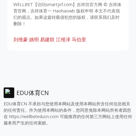
WELLBET【访问smartjxf.com】吉祥坊官方网 © 吉祥体
育官网，吉祥体育一 Haohaowb 版权申明 本文不代表我
们的观点。如果这篇转载侵犯您的版权，请联系我们及时
删除！
刘维豪
姚明
易建联
江维泽
马伯里
EDU体育CN
EDU体育CN 不承担与您使用本网站及使用本网站所含任何信息相关
的任何责任。作为使用本网站的条件，您同意免除本网站所有者因您
在
https://wellbeteducn.com
可能推荐的任何第三方网站上使用任何
服务而产生的任何索赔。