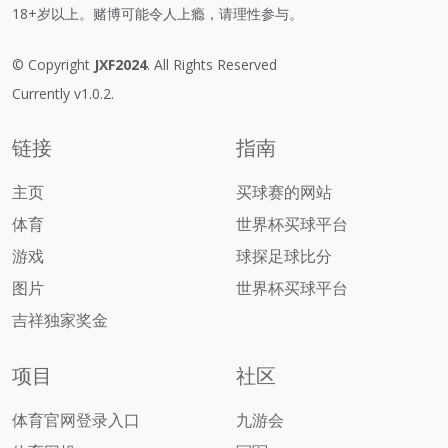
18+岁以上。赌博可能令人上瘾，请理性参与。
© Copyright
JXF2024
. All Rights Reserved
Currently v1.0.2.
链接
指南
主页
买球赛的网站
体育
世界杯买球平台
游戏
球探足球比分
图片
世界杯买球平台
吉祥独家奖金
项目
社区
体育官网登录入口
九游会