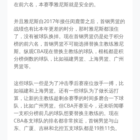
在前六名，本赛季雅尼斯就是安全的。
并且雅尼斯自2017年接任闵鹿蕾之后，首钢男篮的
战绩也有比本年更差的时分，那时雅尼斯都顶住
了，没有被球队换掉。现在首钢男篮仍是处于积分
榜的前六名，首钢男篮不可能选择替换主教练雅尼
斯。纵观CBA现在替换主教练的球队，根柢都是积
分榜倒数的球队，比如福建男篮、上海男篮、广州
男篮等。
这些球队一些是为了冲击季后赛座位放手一搏，比
如福建和上海男篮。还有一些球队为了做长远打
算，让新的主教练趁剩余赛季的时间多磨合一下球
队，比如广州男篮。但CBA开赛至今，还未听闻哪
一支积分榜前几的球队想要替换主教练的。现在
CBA各支球队的排名都非常挨近，首钢男篮与山
东、广厦、吉林和北控五支球队都是19胜11负。