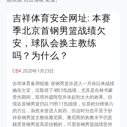
吉祥体育安全网址: 本赛
季北京首钢男篮战绩欠
安，球队会换主教练
吗？为什么？
CBA
2020年1月23日
吉祥体育备用链接: 首钢男篮在进入一月份以来战绩
确实欠安，仅取得了4胜3负战绩，尤其是在林书豪
受伤期间，双塔外援阵型并未起到太大的效果。但
现在首钢男篮仍以19胜11负战绩，位居积分榜第六
的方位，虽然未曾进入前四，但这时分也不至于炒
掉首钢男篮主教练雅尼斯。雅尼斯的执教水平仍是
颇受首钢男篮高层信赖的，只需首钢男篮战绩坚持