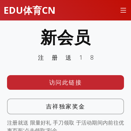
EDU体育CN
新会员
注册送18
访问此链接
吉祥独家奖金
注册就送 限量好礼 手刀领取 于活动期间内前往优
惠页面”点击领取”彩金。