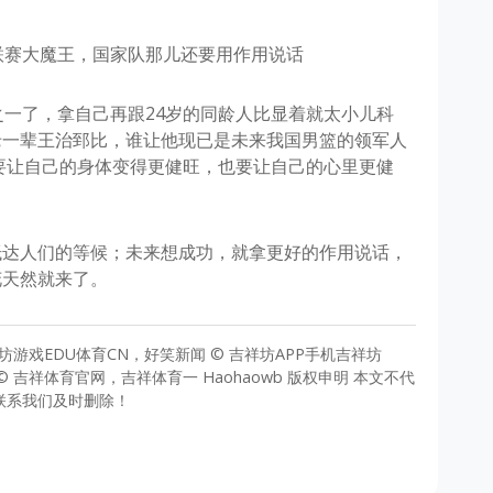
联赛大魔王，国家队那儿还要用作用说话
之一了，拿自己再跟24岁的同龄人比显着就太小儿科
老一辈王治郅比，谁让他现已是未来我国男篮的领军人
要让自己的身体变得更健旺，也要让自己的心里更健
抵达人们的等候；未来想成功，就拿更好的作用说话，
花天然就来了。
 吉祥坊游戏EDU体育CN，好笑新闻 © 吉祥坊APP手机吉祥坊
网 © 吉祥体育官网，吉祥体育一 Haohaowb 版权申明 本文不代
联系我们及时删除！