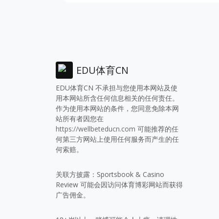
EDU体育CN
EDU体育CN 不承担与您使用本网站及使
用本网站所含任何信息相关的任何责任。
作为使用本网站的条件，您同意免除本网
站所有者因您在
https://wellbeteducn.com
可能推荐的任
何第三方网站上使用任何服务而产生的任
何索赔。
关联方披露：Sportsbook & Casino
Review 可能会因访问体育博彩网站而获得
广告佣金。