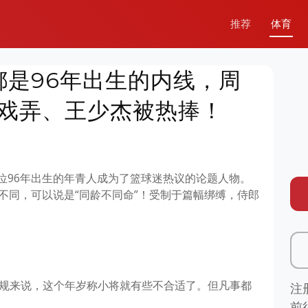
推荐
体育
都是96年出生的内线，周
戏弄、王少杰被热捧！
3位96年出生的年青人成为了篮球迷热议的论题人物。
不同，可以说是“同龄不同命”！受制于篇幅绑缚，侍郎
，常规来说，这个年岁称小将就有些不合适了。但凡事都
注
前