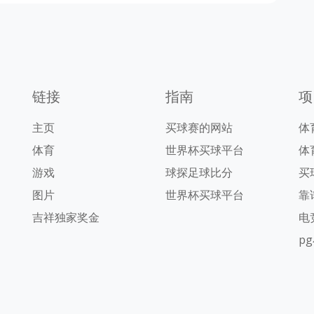
链接
指南
项
主页
买球赛的网站
体
体育
世界杯买球平台
体
游戏
球探足球比分
买
图片
世界杯买球平台
靠
吉祥独家奖金
电
p