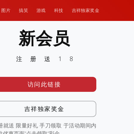
图片
搞笑
游戏
科技
吉祥独家奖金
新会员
注册送18
访问此链接
吉祥独家奖金
册就送 限量好礼 手刀领取 于活动期间内
往优惠页面”点击领取”彩金。