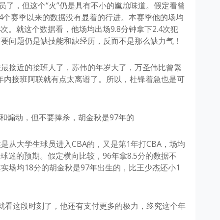
A球员了，但这个“火”仍是具有不小的尴尬味道。假定看曾
BA，4个赛季以来的数据没有显着的行进。本赛季他的场均
.4次。就这个数据看，他场均出场9.8分钟拿下2.4次犯
首要问题仍是缺技能和缺经历，反而不是那么缺力气！
联最接近的接班人了，苏伟的年岁大了，万圣伟比曾繁
-2年内接班阿联就有点太离谱了。所以，杜锋着急也是可
定和煽动，但不要捧杀，胡金秋是97年的
从大学生球员进入CBA的，又是第1年打CBA，场均
了球迷的预期。假定横向比较，96年拿8.5分的数据不
实场均18分的胡金秋是97年出生的，比王少杰还小1
长就看这段时刻了，他还有支付更多的极力，终究这个年