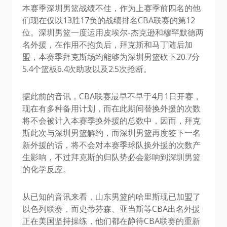
本赛季深圳男篮战绩不佳，作为上赛季前四名的他
们现在仅以13胜17负的战绩排名CBA联赛的第12
位。深圳男篮一度运用皮埃尔-杰克逊和穆罕默德两
名外援，在作用不抱负后，拜克斯和马丁随后加
盟，本赛季拜克斯场均能够为深圳男篮砍下20.7分
5.4个篮板6.4次助攻以及2.5次抢断。
据此前的音讯，CBA联赛最早不早于4月1日开赛，
现在有多种备用计划，而在此期间替换外援的次数
将不会被计入本赛季换外援的总数中，因而，拜克
斯此次与深圳男篮解约，而深圳男篮再度签下一名
新外援的话，将不会对本赛季球队换外援的次数产
生影响，不过拜克斯的归队势必会影响到深圳男篮
的化学反应。
从已知的音讯来看，山东男篮的哈里斯现已加盟了
以色列联赛，而史蒂芬森、亚当斯等CBA出名外援
正在美国坚持操练，他们都在静待CBA联赛的重新