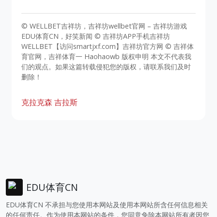
© WELLBET吉祥坊，吉祥坊wellbet官网 – 吉祥坊游戏
EDU体育CN，好笑新闻 © 吉祥坊APP手机吉祥坊
WELLBET【访问smartjxf.com】吉祥坊官方网 © 吉祥体
育官网，吉祥体育一 Haohaowb 版权申明 本文不代表我
们的观点。如果这篇转载侵犯您的版权，请联系我们及时
删除！
克拉克森
吉拉斯
EDU体育CN
EDU体育CN 不承担与您使用本网站及使用本网站所含任何信息相关
的任何责任。作为使用本网站的条件，您同意免除本网站所有者因您