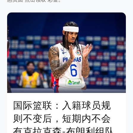
国际篮联：入籍球员规
则不变后，短期内不会
有克拉克森-布朗利组队