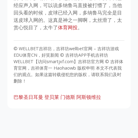
经应声入网，可以说多纳鲁马直接被打懵了，当他
回头看的时候，皮球已经入网，多纳鲁马完全是目
送皮球入网的。这真是神之一脚啊，太丝滑了，太
赏心悦目了，太牛了
体育网投
。
© WELLBET吉祥坊，吉祥坊wellbet官网 – 吉祥坊游戏
EDU体育CN，好笑新闻 © 吉祥坊APP手机吉祥坊
WELLBET【访问smartjxf.com】吉祥坊官方网 © 吉祥体
育官网，吉祥体育一 Haohaowb 版权申明 本文不代表我
们的观点。如果这篇转载侵犯您的版权，请联系我们及时
删除！
巴黎圣日耳曼
登贝莱
门德斯
阿斯顿维拉