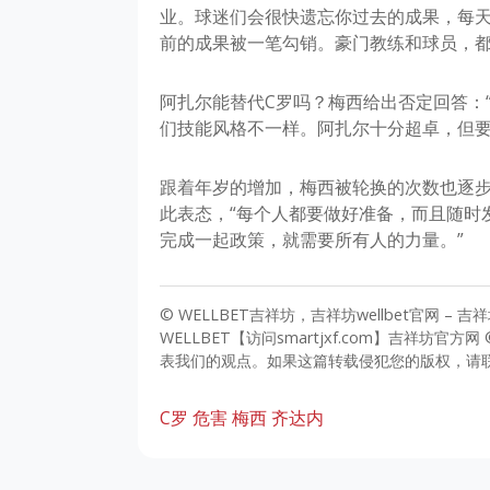
业。球迷们会很快遗忘你过去的成果，每
前的成果被一笔勾销。豪门教练和球员，都
阿扎尔能替代C罗吗？梅西给出否定回答：
们技能风格不一样。阿扎尔十分超卓，但要
跟着年岁的增加，梅西被轮换的次数也逐步
此表态，“每个人都要做好准备，而且随时
完成一起政策，就需要所有人的力量。”
© WELLBET吉祥坊，吉祥坊wellbet官网 –
WELLBET【访问smartjxf.com】吉祥坊官方
表我们的观点。如果这篇转载侵犯您的版权，请
C罗
危害
梅西
齐达内