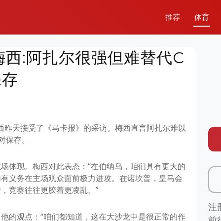
推荐
体育
梅西:阿扎尔很强但难替代C
保存
梅西昨天接受了《马卡报》的采访。梅西直言阿扎尔难以
对保存。
场体现。梅西对此表态：“在伯纳乌，咱们具有更大的
们有义务在主场观众面前极力进攻。在诺坎普，皇马会
，竞赛往往更胶着更凌乱。”
注
他的观点：“咱们都知道，这在大沙龙中是很正常的作
前