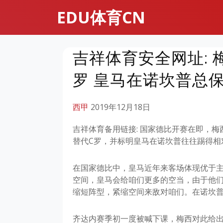
EDU体育CN
吉祥体育安全网址: 
罗 皇马在诺坎普总
西甲
2019年12月18日
吉祥体育备用链接: 国家德比开赛在即，
替代C罗，并标明皇马在诺坎普往往踢得相
在国家德比中，皇马近年来客场体现优于主
空间，皇马会给咱们更多的空当，由于他
缩短阵型，紧缩空间来敌对咱们。在诺坎普
齐达内赛季初一度被喊下课，梅西对此给出