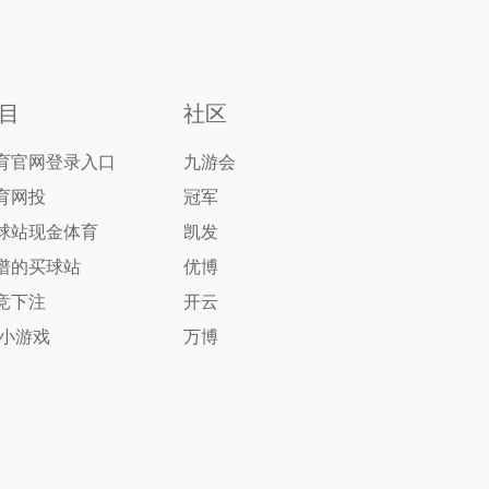
目
社区
育官网登录入口
九游会
育网投
冠军
球站现金体育
凯发
谱的买球站
优博
竞下注
开云
g小游戏
万博