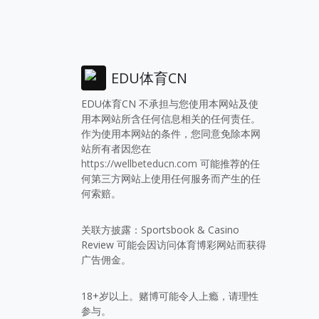
EDU体育CN
EDU体育CN 不承担与您使用本网站及使
用本网站所含任何信息相关的任何责任。
作为使用本网站的条件，您同意免除本网
站所有者因您在
https://wellbeteducn.com
可能推荐的任
何第三方网站上使用任何服务而产生的任
何索赔。
关联方披露：Sportsbook & Casino
Review 可能会因访问体育博彩网站而获得
广告佣金。
18+岁以上。赌博可能令人上瘾，请理性
参与。