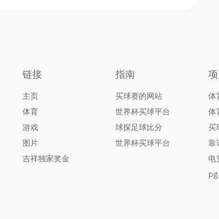
链接
指南
项
主页
买球赛的网站
体
体育
世界杯买球平台
体
游戏
球探足球比分
买
图片
世界杯买球平台
靠
吉祥独家奖金
电
p