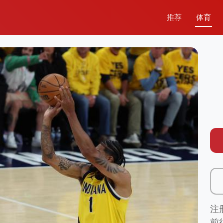
推荐
体育
注
前