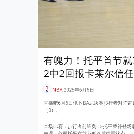
有魄力！托平首节就
2中2回报卡莱尔信任
NBA
2025年6月6日
直播吧6月6日讯 NBA总决赛步行者对阵雷
（0）。
本场比赛，步行者前锋奥比-托平替补登场
失误；然而托平在首节低迷后找回状态，卡