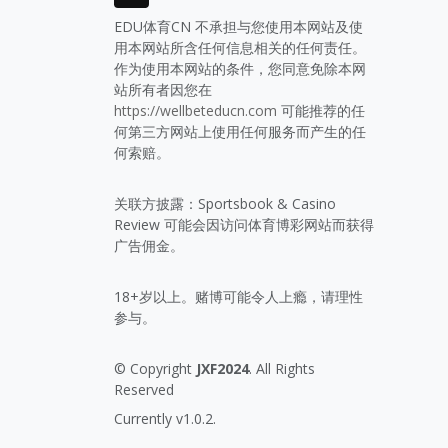
EDU体育CN 不承担与您使用本网站及使
用本网站所含任何信息相关的任何责任。
作为使用本网站的条件，您同意免除本网
站所有者因您在
https://wellbeteducn.com
可能推荐的任
何第三方网站上使用任何服务而产生的任
何索赔。
关联方披露：Sportsbook & Casino
Review 可能会因访问体育博彩网站而获得
广告佣金。
18+岁以上。赌博可能令人上瘾，请理性
参与。
© Copyright
JXF2024
. All Rights
Reserved
Currently v1.0.2.