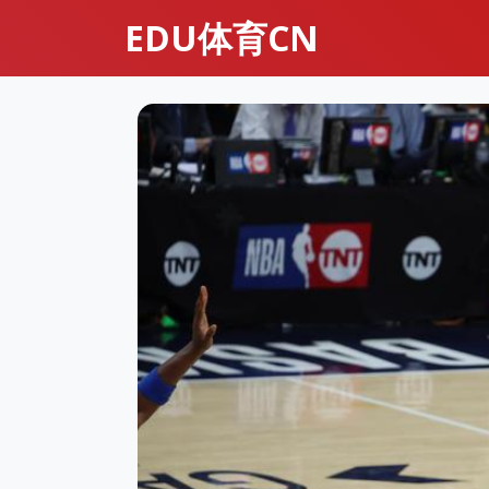
EDU体育CN