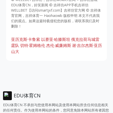
EDU体育CN，好笑新闻 © 吉祥坊APP手机吉祥坊
WELLBET【访问smartjxf.com】吉祥坊官方网 © 吉祥体
育官网，吉祥体育一 Haohaowb 版权申明 本文不代表我
们的观点。如果这篇转载侵犯您的版权，请联系我们及时
删除！
亚历克斯·卡鲁索
以赛亚·哈滕斯坦
俄克拉荷马城雷
霆队
切特·霍姆格伦
杰伦·威廉姆斯
谢·吉尔杰斯·亚历
山大
EDU体育CN
EDU体育CN 不承担与您使用本网站及使用本网站所含任何信息相关
的任何责任。作为使用本网站的条件，您同意免除本网站所有者因您