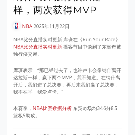
样，两次获得MVP
NBA
2025年11月22日
NBA比分直播实时更新 库班在《Run Your Race》
NBA比分直播实时更新
播客节目中谈到了东契奇被
独行侠交易。
库班表示：“那已经过去了，也许卢卡会像纳什离开
达拉斯一样，赢下两个MVP，我不知道。在纳什离
开后，我们进了总决赛，再后来我们赢了总决赛，
我不在乎，我爱卢卡。”
本赛季，
NBA比赛数据分析
东契奇场均34.6分8.5
篮板9助攻。