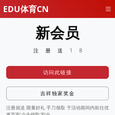
EDU体育CN
新会员
注册送18
访问此链接
吉祥独家奖金
注册就送 限量好礼 手刀领取 于活动期间内前往优
惠页面”点击领取”彩金。