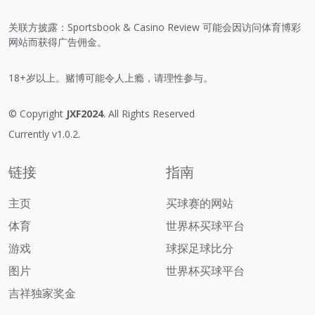
关联方披露：Sportsbook & Casino Review 可能会因访问体育博彩
网站而获得广告佣金。
18+岁以上。赌博可能令人上瘾，请理性参与。
© Copyright
JXF2024
. All Rights Reserved
Currently v1.0.2.
链接
指南
主页
买球赛的网站
体育
世界杯买球平台
游戏
球探足球比分
图片
世界杯买球平台
吉祥独家奖金