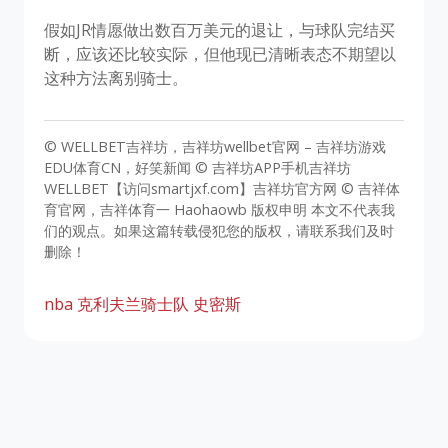
假如JR情愿做出数百万美元的退让，与球队完结买
断，应该还比较实际，但他现已清晰表态不期望以
这种方法离别骑士。
© WELLBET吉祥坊，吉祥坊wellbet官网 – 吉祥坊游戏
EDU体育CN，好笑新闻 © 吉祥坊APP手机吉祥坊
WELLBET【访问smartjxf.com】吉祥坊官方网 © 吉祥体
育官网，吉祥体育一 Haohaowb 版权申明 本文不代表我
们的观点。如果这篇转载侵犯您的版权，请联系我们及时
删除！
nba
克利夫兰骑士队
史密斯