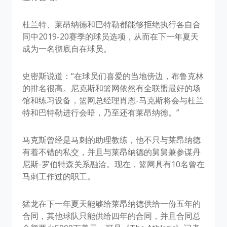
杜兰特、莱昂纳德和巴特勒都能够拒绝执行各自合
同中2019-20赛季的球员选项，从而在下一年夏天
成为一名彻底自在球员。
史密斯说道：“在球员们喜爱的当地傍边，布鲁克林
的排名很高。尼克斯和篮网依然有全联盟最好的场
馆和练习设备，篮网总经理肖恩-马克斯将会与杜兰
特和巴特勒进行会晤，乃至还有莱昂纳德。”
马克斯曾经是马刺的助理教练，他不只与莱昂纳德
有着不错的私交，并且与莱昂纳德的舅舅兼参谋丹
尼斯-罗伯特森关系融洽。现在，篮网具有10名曾在
马刺工作过的职工。
猛龙在下一年夏天能够给莱昂纳德供给一份五年的
合同，其他球队只能供给四年的合同，并且合同总