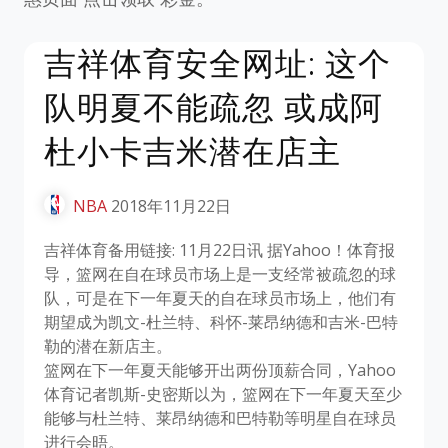
吉祥体育安全网址: 这个
队明夏不能疏忽 或成阿
杜小卡吉米潜在店主
NBA
2018年11月22日
吉祥体育备用链接: 11月22日讯 据Yahoo！体育报
导，篮网在自在球员市场上是一支经常被疏忽的球
队，可是在下一年夏天的自在球员市场上，他们有
期望成为凯文-杜兰特、科怀-莱昂纳德和吉米-巴特
勒的潜在新店主。
篮网在下一年夏天能够开出两份顶薪合同，Yahoo
体育记者凯斯-史密斯以为，篮网在下一年夏天至少
能够与杜兰特、莱昂纳德和巴特勒等明星自在球员
进行会晤。