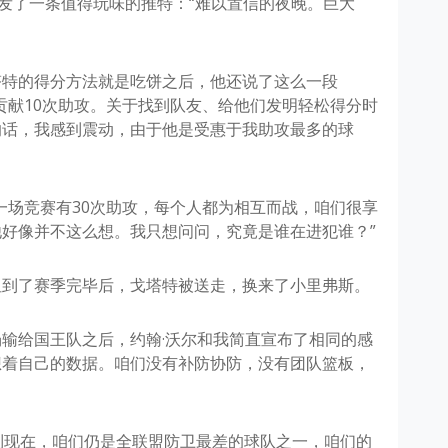
特发了一条值得玩味的推特：“难以置信的夜晚。巨大
塔特的得分方法就是吃饼之后，他还说了这么一段
贡献10次助攻。关于找到队友、给他们发明轻松得分时
的话，我感到震动，由于他是受惠于我助攻最多的球
一场竞赛有30次助攻，每个人都为相互而战，咱们很享
好像并不这么想。我只想问问，究竟是谁在进犯谁？”
但到了赛季完毕后，戈塔特被送走，换来了小里弗斯。
输给国王队之后，约翰·沃尔和我简直宣布了相同的感
想着自己的数据。咱们没有补防协防，没有团队篮板，
到现在，咱们仍是全联盟防卫最差的球队之一，咱们的