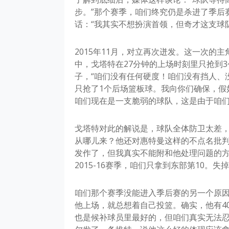
步。”那个赛季，咱们终究仍是杀进了季后
话：“我其实不想扮演首领，但奇才这支球
2015年11月，对立再次迸发。这一次的
中，戈塔特在27分钟的上场时刻里只抢到
子，“咱们没有任何硬度！咱们没有挡人、
只抢了1个后场篮板球。我向你们确保，假
咱们现在是一支脆弱的球队，这是由于咱们
戈塔特对此的解说是，球队全体防卫太差，
从哪儿来？他还对惠特曼这样的不点名批判
发作了，但我真实不能附和他处理问题的方
2015-16赛季，咱们只拿到东部第10。
咱们那个赛季没能进入季后赛的另一个原因
他上场，就总想着自己投篮。确实，他有4
也是候补球员里最好的，但咱们真实无法忍