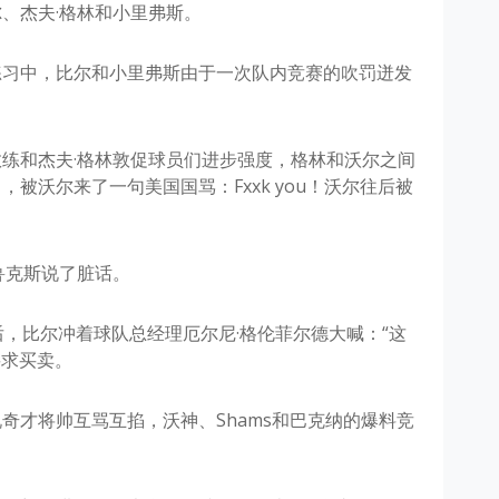
、杰夫·格林和小里弗斯。
练习中，比尔和小里弗斯由于一次队内竞赛的吹罚迸发
练和杰夫·格林敦促球员们进步强度，格林和沃尔之间
被沃尔来了一句美国国骂：Fxxk you！沃尔往后被
鲁克斯说了脏话。
后，比尔冲着球队总经理厄尔尼·格伦菲尔德大喊：“这
要求买卖。
奇才将帅互骂互掐，沃神、Shams和巴克纳的爆料竞