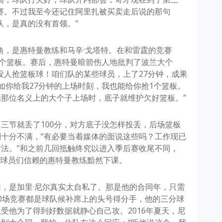
赛。不过我至今还记住阿里扎被买卖走后说的那句
队，是真的没有首领。”
主角，是惠特曼教练和马辛·戈塔特。在和雷霆的竞赛
3个篮板。赛后，惠特曼暗箭伤人地批判了波兰大个
没人抢篮板球！咱们队的某些球员，上了27分钟，成果
如你给我27分钟的上场时刻，我也能给你抢1个篮板。
那位名义上的大个子上场时，底子就维护欠好篮板。”
三节就丢了100分，对方底子没怎样投丢，后场篮板
十分不满，“有必要当着媒体的面说这些吗？工作现已
法。”和之前几回抵触终究以进入季后赛收尾不同，
失掉球员们信赖的惠特曼教练黯然下课。
，是加里·尼尔真实太自私了。那是他的合同年，只需
0场竞赛都是球队候补席上的头号得分手，他的三分球
受他为了得到好数据就静心自己攻。2016年夏天，尼