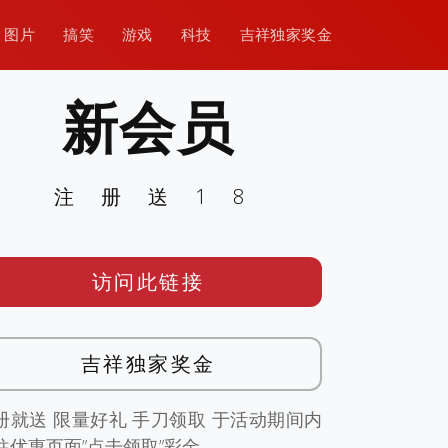
图片
搞笑
游戏
科技
吉祥独家奖金
新会员
注册送18
访问此链接
吉祥独家奖金
册就送 限量好礼 手刀领取 于活动期间内
往优惠页面”点击领取”彩金。