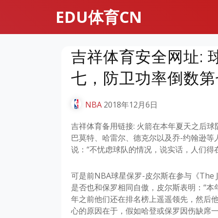
EDU体育CN
吉祥体育安全网址:
七，防卫功率倒数第
NBA
2018年12月6日
吉祥体育备用链接: 火箭在本年夏天之后
巴莫特、哈雷尔、德克尔以及乔-约翰逊等人
说：“不忧虑球队的情况，说实话，人们得
可是前NBA球星保罗-皮尔斯在参与《The
是否也和保罗相同自傲，皮尔斯表明：“本
年之前他们还在排名榜上遥遥领先，然后
心的原因在于，假如哈登或保罗因伤缺席一