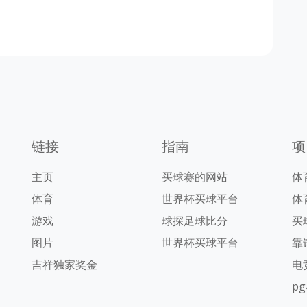
链接
指南
项
主页
买球赛的网站
体
体育
世界杯买球平台
体
游戏
球探足球比分
买
图片
世界杯买球平台
靠
吉祥独家奖金
电
p