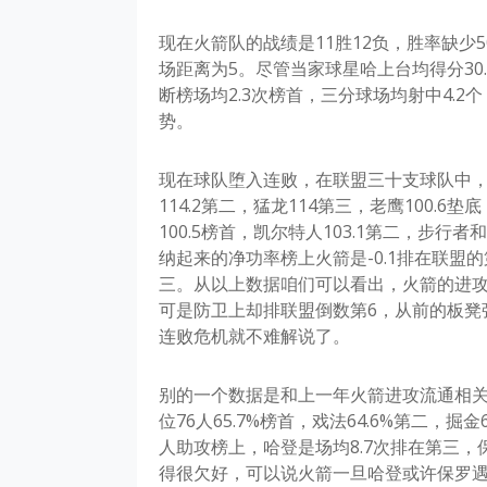
现在火箭队的战绩是11胜12负，胜率缺少
场距离为5。尽管当家球星哈上台均得分30
断榜场均2.3次榜首，三分球场均射中4.
势。
现在球队堕入连败，在联盟三十支球队中，火箭
114.2第二，猛龙114第三，老鹰100.6
100.5榜首，凯尔特人103.1第二，步行者和拘
纳起来的净功率榜上火箭是-0.1排在联盟的第
三。从以上数据咱们可以看出，火箭的进
可是防卫上却排联盟倒数第6，从前的板凳
连败危机就不难解说了。
别的一个数据是和上一年火箭进攻流通相关的
位76人65.7%榜首，戏法64.6%第二，掘
人助攻榜上，哈登是场均8.7次排在第三，
得很欠好，可以说火箭一旦哈登或许保罗