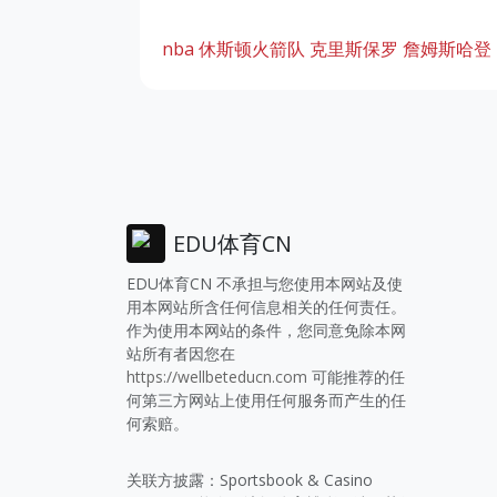
nba
休斯顿火箭队
克里斯保罗
詹姆斯哈登
EDU体育CN
EDU体育CN 不承担与您使用本网站及使
用本网站所含任何信息相关的任何责任。
作为使用本网站的条件，您同意免除本网
站所有者因您在
https://wellbeteducn.com
可能推荐的任
何第三方网站上使用任何服务而产生的任
何索赔。
关联方披露：Sportsbook & Casino