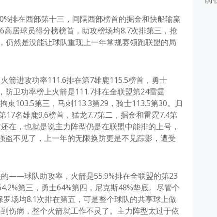
50%排在西部第十三，间隔西部榜首的掘金和快船输赢
.6高居球员得分榜榜首，助攻榜场均8.7次排第三，抢
2个，仍然是没能让球队重现上一年常规赛领跑联盟的局
进攻功率111.6排在第7雄鹿115.5榜首，勇士
垫底，防卫功率榜上火箭是111.7排在全联盟第24雷霆
束103.5第三，马刺113.3第29，骑士113.5第30。归
17名雄鹿9.6榜首，猛龙7.7第二，掘金和雷霆7.4第
攻还在，也就是说主力阵型仍是在联盟中能排的上号，
强盗不见了，上一年的无限换防更是不见踪影，遭受
——球队助攻率，火箭是55.9%排在全联盟的第23
金64.2%第三，勇士64%第四，尼克斯48%垫底。尽管个
保罗场均8.1次排在第五，可是整个球队的共享球上做
遇到伤病，整个火箭就工作不灵了。主力阵型太过于依