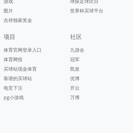
游戏
球探足球比分
图片
世界杯买球平台
吉祥独家奖金
项目
社区
体育官网登录入口
九游会
体育网投
冠军
买球站现金体育
凯发
靠谱的买球站
优博
电竞下注
开云
pg小游戏
万博