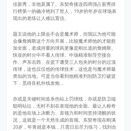
佳新秀，非他莫属了。东契奇接连四周强占新秀排
行榜第一的确冷艳到了世人，19岁的年岁在球场表
现出的老练让人难以置信。
题主说他的上限会不会是魔术师，但我以为他可能
会像詹姆斯这个方向开展，比较魔术师他的才能愈
加全面，老成持重的球风更像是刚出道的詹姆斯。
快攻的时分中不看人传球、中场精准制导空接合
作、声东击西、在篮下遭受三人包夹的时分的过顶
传球，这也仅仅他的传球技术，这也是与魔术师最
类似的当地。可是当你看到他精准判别防卫打破篮
下，觅得良机外线发炮，
亦或是关键时间造杀伤站上罚球线，亦或是防卫端
聪明站位，无时不刻在表现他的全面。最让人称奇
的是他在场上决断力、首领力和时间坚持清醒的状
况，这就是一个天然生成的首领。东契奇现在刚满
20岁，年青就是本钱，只需日后尽力练习，找到合