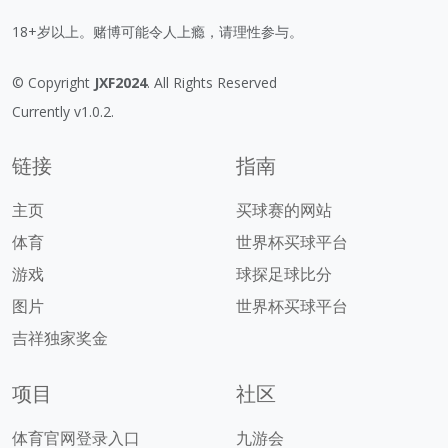
18+岁以上。赌博可能令人上瘾，请理性参与。
© Copyright
JXF2024
. All Rights Reserved
Currently v1.0.2.
链接
指南
主页
买球赛的网站
体育
世界杯买球平台
游戏
球探足球比分
图片
世界杯买球平台
吉祥独家奖金
项目
社区
体育官网登录入口
九游会