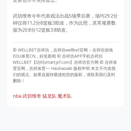
竞赛也早早失掉悬念。
武切维奇今年代表戏法出战5场季后赛，场均29.2分
钟仅得11.2分8篮板3助攻，作为比照，其常规赛数
据为20.8分12篮板3.8助攻。
© WELLBET吉祥坊，吉祥坊wellbet官网 – 吉祥坊游戏
EDU体育CN，好笑新闻 © 吉祥坊APP手机吉祥坊
WELLBET【访问smartjxf.com】吉祥坊官方网 © 吉祥体
育官网，吉祥体育一 Haohaowb 版权申明 本文不代表我
们的观点。如果这篇转载侵犯您的版权，请联系我们及时
删除！
nba
武切维奇
猛龙队
魔术队