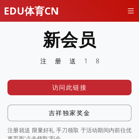
EDU体育CN
新会员
注册送18
访问此链接
吉祥独家奖金
注册就送 限量好礼 手刀领取 于活动期间内前往优
惠页面”点击领取”彩金。