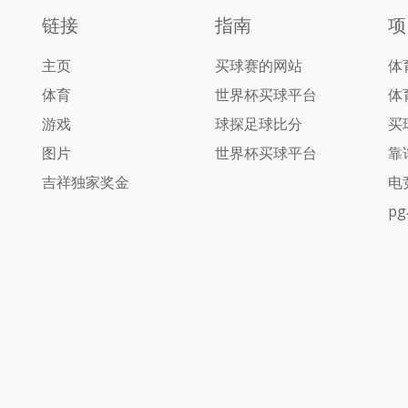
链接
指南
项
主页
买球赛的网站
体
体育
世界杯买球平台
体
游戏
球探足球比分
买
图片
世界杯买球平台
靠
吉祥独家奖金
电
p