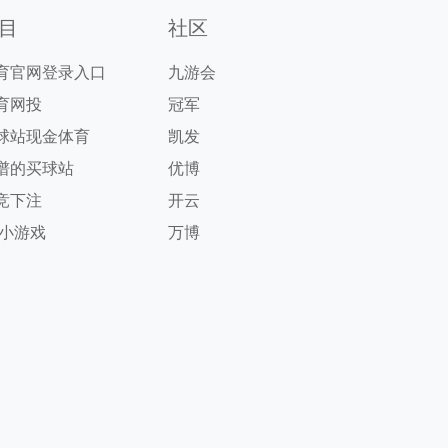
目
社区
育官网登录入口
九游会
育网投
冠军
球站现金体育
凯发
谱的买球站
优博
竞下注
开云
g小游戏
万博