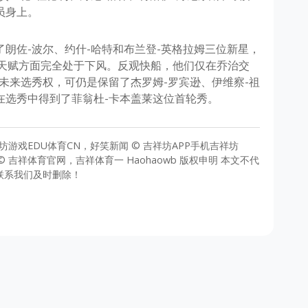
员身上。
了朗佐-波尔、约什-哈特和布兰登-英格拉姆三位新星，
天赋方面完全处于下风。反观快船，他们仅在乔治交
量未来选秀权，可仍是保留了杰罗姆-罗宾逊、伊维察-祖
在选秀中得到了菲翁杜-卡本盖莱这位首轮秀。
 吉祥坊游戏EDU体育CN，好笑新闻 © 吉祥坊APP手机吉祥坊
网 © 吉祥体育官网，吉祥体育一 Haohaowb 版权申明 本文不代
联系我们及时删除！