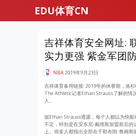
EDU体育CN
吉祥体育安全网址:
实力更强 紫金军团
NBA
2019年9月23日
吉祥体育备用链接: 2019年的休赛期，
The Athletic记者Ethan Stra
人。
据Ethan Strauss透露，每个人都
不定，特别是在安东尼-戴维斯加盟前后的
上。很多人都指出全部在于勒布朗-詹姆斯