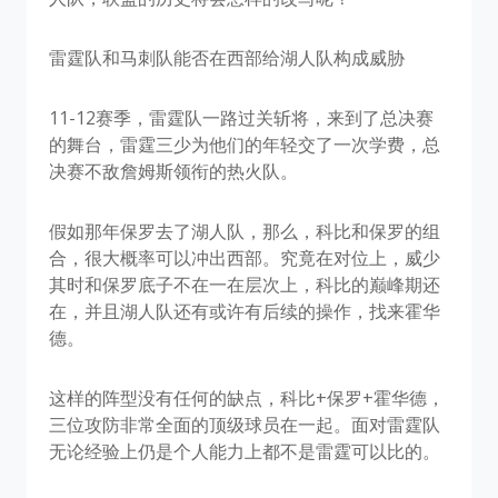
雷霆队和马刺队能否在西部给湖人队构成威胁
11-12赛季，雷霆队一路过关斩将，来到了总决赛
的舞台，雷霆三少为他们的年轻交了一次学费，总
决赛不敌詹姆斯领衔的热火队。
假如那年保罗去了湖人队，那么，科比和保罗的组
合，很大概率可以冲出西部。究竟在对位上，威少
其时和保罗底子不在一在层次上，科比的巅峰期还
在，并且湖人队还有或许有后续的操作，找来霍华
德。
这样的阵型没有任何的缺点，科比+保罗+霍华德，
三位攻防非常全面的顶级球员在一起。面对雷霆队
无论经验上仍是个人能力上都不是雷霆可以比的。