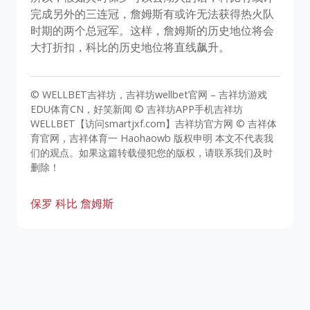
完成另外的三连冠，詹姆斯有或许无法获得热火队
时期的两个总冠军。这样，詹姆斯的历史地位将会
大打折扣，科比的历史地位将直线飙升。
© WELLBET吉祥坊，吉祥坊wellbet官网 – 吉祥坊游戏
EDU体育CN，好笑新闻 © 吉祥坊APP手机吉祥坊
WELLBET【访问smartjxf.com】吉祥坊官方网 © 吉祥体
育官网，吉祥体育一 Haohaowb 版权申明 本文不代表我
们的观点。如果这篇转载侵犯您的版权，请联系我们及时
删除！
保罗
科比
詹姆斯