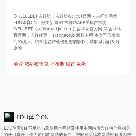
© WELLBET吉祥坊，吉祥坊wellbet官网 – 吉祥坊游戏
EDU体育CN，好笑新闻 © 吉祥坊APP手机吉祥坊
WELLBET【访问smartjxf.com】吉祥坊官方网 © 吉祥体
育官网，吉祥体育一 Haohaowb 版权申明 本文不代表我
们的观点。如果这篇转载侵犯您的版权，请联系我们及时
删除！
哈登
威斯布鲁克
福布斯
穆雷
豪斯
EDU体育CN
EDU体育CN 不承担与您使用本网站及使用本网站所含任何信息相关
的任何责任。作为使用本网站的条件，您同意免除本网站所有者因您