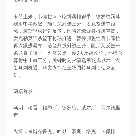
83抢先火箭。
末节上来，卡佩拉篮下吃饼暴扣得手，德罗赞罚球
线射中半截篮，随后又射进三分，塔克投进中距
离，豪斯轻松行进反篮，怀特连续回身行进空篮，
麦克勒莫强杀篮下将球打进，暂停调整往后卡佩拉
再次跟进暴扣，哈登外线射进三分，随后又反击一
条龙暴扣得手，火箭又是一波9-0反超比分，怀特总
算射中止血三分，关键时刻火箭选用犯规战术，没
给马刺机遇。毕竟火箭在主场回转马刺，结束复
仇。
两端首发
马刺：穆雷、福布斯、德罗赞、莱尔斯、阿尔德里
奇
火箭：威斯布鲁克、哈登、豪斯、塔克、卡佩拉