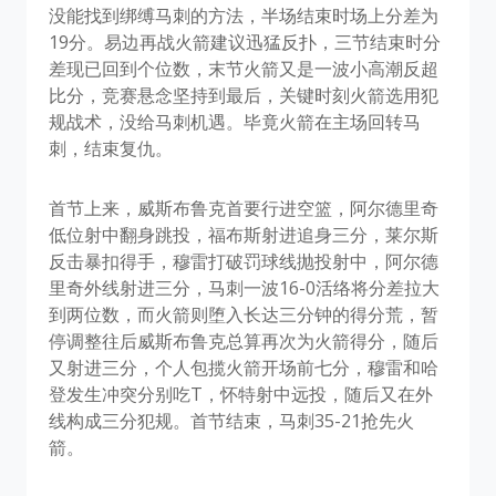
没能找到绑缚马刺的方法，半场结束时场上分差为
19分。易边再战火箭建议迅猛反扑，三节结束时分
差现已回到个位数，末节火箭又是一波小高潮反超
比分，竞赛悬念坚持到最后，关键时刻火箭选用犯
规战术，没给马刺机遇。毕竟火箭在主场回转马
刺，结束复仇。
首节上来，威斯布鲁克首要行进空篮，阿尔德里奇
低位射中翻身跳投，福布斯射进追身三分，莱尔斯
反击暴扣得手，穆雷打破罚球线抛投射中，阿尔德
里奇外线射进三分，马刺一波16-0活络将分差拉大
到两位数，而火箭则堕入长达三分钟的得分荒，暂
停调整往后威斯布鲁克总算再次为火箭得分，随后
又射进三分，个人包揽火箭开场前七分，穆雷和哈
登发生冲突分别吃T，怀特射中远投，随后又在外
线构成三分犯规。首节结束，马刺35-21抢先火
箭。