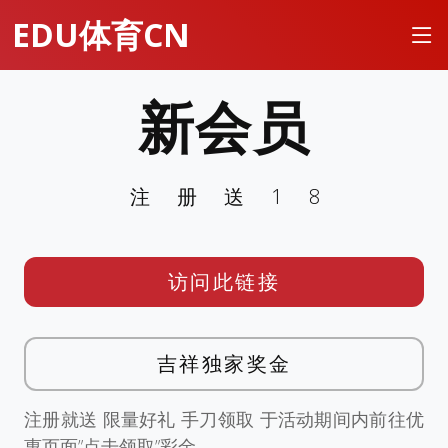
EDU体育CN
新会员
注册送18
访问此链接
吉祥独家奖金
注册就送 限量好礼 手刀领取 于活动期间内前往优
惠页面”点击领取”彩金。