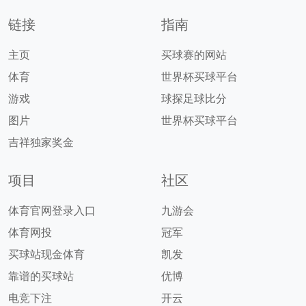
链接
指南
主页
买球赛的网站
体育
世界杯买球平台
游戏
球探足球比分
图片
世界杯买球平台
吉祥独家奖金
项目
社区
体育官网登录入口
九游会
体育网投
冠军
买球站现金体育
凯发
靠谱的买球站
优博
电竞下注
开云