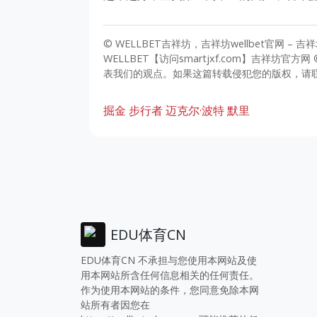
© WELLBET吉祥坊，吉祥坊wellbet官网 –
WELLBET【访问smartjxf.com】吉祥坊官方
表我们的观点。如果这篇转载侵犯您的版权，请
掘金
步行者
迈克尔·波特
默里
EDU体育CN
EDU体育CN 不承担与您使用本网站及使
用本网站所含任何信息相关的任何责任。
作为使用本网站的条件，您同意免除本网
站所有者因您在