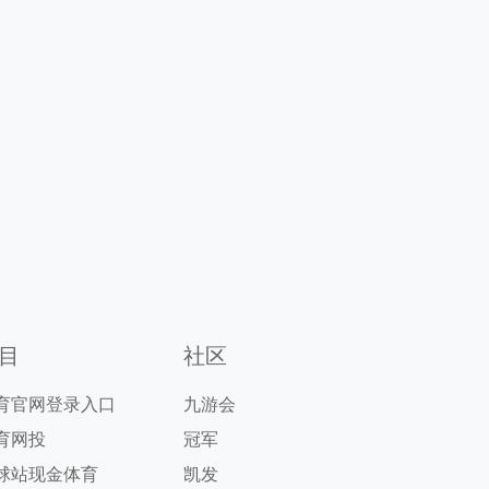
目
社区
育官网登录入口
九游会
育网投
冠军
球站现金体育
凯发