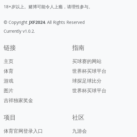
18+岁以上。赌博可能令人上瘾，请理性参与。
© Copyright
JXF2024
. All Rights Reserved
Currently v1.0.2.
链接
指南
主页
买球赛的网站
体育
世界杯买球平台
游戏
球探足球比分
图片
世界杯买球平台
吉祥独家奖金
项目
社区
体育官网登录入口
九游会