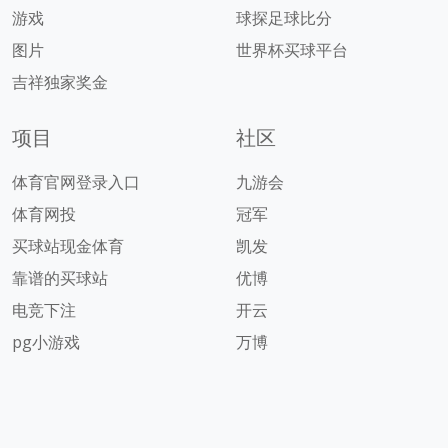
游戏
球探足球比分
图片
世界杯买球平台
吉祥独家奖金
项目
社区
体育官网登录入口
九游会
体育网投
冠军
买球站现金体育
凯发
靠谱的买球站
优博
电竞下注
开云
pg小游戏
万博