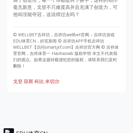
调了创造性，每一个球都是胯下换手，这样的动作
毫无新意，戈登不只难度高并且充满了创造力，可
他却没能夺冠，这说得过去吗？
© WELLBET吉祥坊，吉祥坊wellbet官网 – 吉祥坊游戏
EDU体育CN，好笑新闻 © 吉祥坊APP手机吉祥坊
WELLBET【访问smartjxf.com】吉祥坊官方网 © 吉祥体
育官网，吉祥体育一 Haohaowb 版权申明 本文不代表我
们的观点。如果这篇转载侵犯您的版权，请联系我们及时
删除！
戈登
琼斯
科比
米切尔