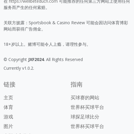
在
https://wellbeteducn.com
可能推荐的任何第三方网站上使用任何
服务而产生的任何索赔。
关联方披露：Sportsbook & Casino Review 可能会因访问体育博彩
网站而获得广告佣金。
18+岁以上。赌博可能令人上瘾，请理性参与。
© Copyright
JXF2024
. All Rights Reserved
Currently v1.0.2.
链接
指南
主页
买球赛的网站
体育
世界杯买球平台
游戏
球探足球比分
图片
世界杯买球平台