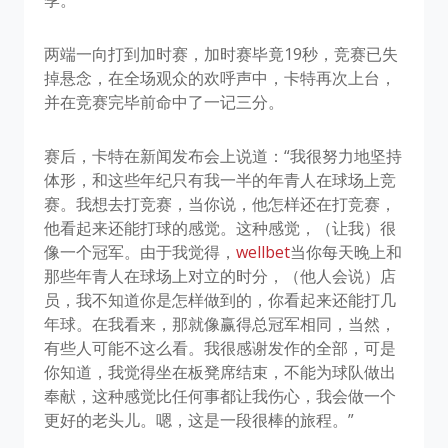
季。
两端一向打到加时赛，加时赛毕竟19秒，竞赛已失
掉悬念，在全场观众的欢呼声中，卡特再次上台，
并在竞赛完毕前命中了一记三分。
赛后，卡特在新闻发布会上说道：“我很努力地坚持
体形，和这些年纪只有我一半的年青人在球场上竞
赛。我想去打竞赛，当你说，他怎样还在打竞赛，
他看起来还能打球的感觉。这种感觉，（让我）很
像一个冠军。由于我觉得，
wellbet
当你每天晚上和
那些年青人在球场上对立的时分，（他人会说）店
员，我不知道你是怎样做到的，你看起来还能打几
年球。在我看来，那就像赢得总冠军相同，当然，
有些人可能不这么看。我很感谢发作的全部，可是
你知道，我觉得坐在板凳席结束，不能为球队做出
奉献，这种感觉比任何事都让我伤心，我会做一个
更好的老头儿。嗯，这是一段很棒的旅程。”