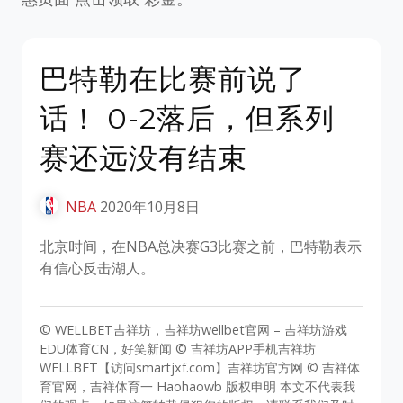
巴特勒在比赛前说了
话！ 0-2落后，但系列
赛还远没有结束
NBA
2020年10月8日
北京时间，在NBA总决赛G3比赛之前，巴特勒表示
有信心反击湖人。
© WELLBET吉祥坊，吉祥坊wellbet官网 – 吉祥坊游戏
EDU体育CN，好笑新闻 © 吉祥坊APP手机吉祥坊
WELLBET【访问smartjxf.com】吉祥坊官方网 © 吉祥体
育官网，吉祥体育一 Haohaowb 版权申明 本文不代表我