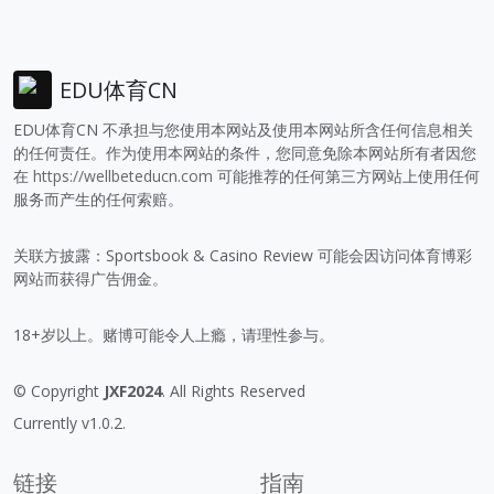
EDU体育CN
EDU体育CN 不承担与您使用本网站及使用本网站所含任何信息相关
的任何责任。作为使用本网站的条件，您同意免除本网站所有者因您
在
https://wellbeteducn.com
可能推荐的任何第三方网站上使用任何
服务而产生的任何索赔。
关联方披露：Sportsbook & Casino Review 可能会因访问体育博彩
网站而获得广告佣金。
18+岁以上。赌博可能令人上瘾，请理性参与。
© Copyright
JXF2024
. All Rights Reserved
Currently v1.0.2.
链接
指南